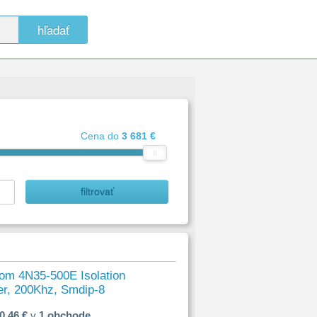
hľadať
Cena do
3 681 €
om 4N35-500E Isolation
er, 200Khz, Smdip-8
0,46 €
v
1 obchode