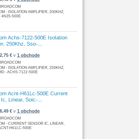
BROADCOM
 - ISOLATION AMPLIFIER, 200KHZ,
- 4N35-500E
om Achs-7122-500E Isolation
er, 250Khz, Sso-...
2,75 €
v
1 obchode
BROADCOM
 - ISOLATION AMPLIFIER, 250KHZ,
MD - ACHS-7122-500E
om Acnt-H61Lc-500E Current
Ic, Linear, Soic-...
6,49 €
v
1 obchode
BROADCOM
M - CURRENT SENSOR IC, LINEAR,
 ACNT-H61LC-500E