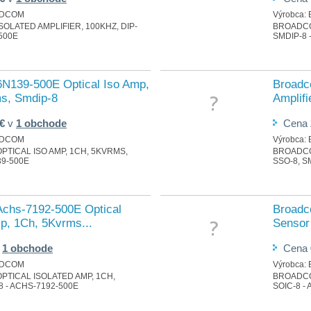
DCOM
Výrobca:
OLATED AMPLIFIER, 100KHZ, DIP-
BROADCOM
-500E
SMDIP-8 
N139-500E Optical Iso Amp,
Broadc
s, Smdip-8
Amplifi
 €
v
1 obchode
Cena
DCOM
Výrobca:
PTICAL ISO AMP, 1CH, 5KVRMS,
BROADCOM
39-500E
SSO-8, S
chs-7192-500E Optical
Broadc
p, 1Ch, 5Kvrms...
Sensor 
v
1 obchode
Cena
DCOM
Výrobca:
PTICAL ISOLATED AMP, 1CH,
BROADCO
 - ACHS-7192-500E
SOIC-8 -