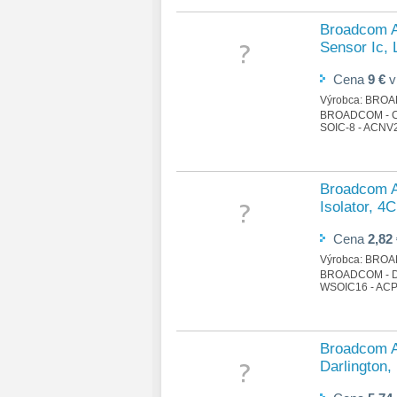
Broadcom A
Sensor Ic, 
Cena
9 €
Výrobca:
BROA
BROADCOM - C
SOIC-8 - ACNV
Broadcom A
Isolator, 4
Cena
2,82
Výrobca:
BROA
BROADCOM - DI
WSOIC16 - ACP
Broadcom A
Darlington,