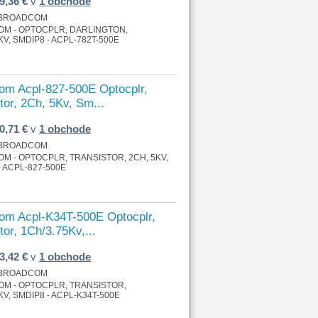
9,36 €
v
1 obchode
BROADCOM
M - OPTOCPLR, DARLINGTON,
KV, SMDIP8 - ACPL-782T-500E
om Acpl-827-500E Optocplr,
tor, 2Ch, 5Kv, Sm...
0,71 €
v
1 obchode
BROADCOM
M - OPTOCPLR, TRANSISTOR, 2CH, 5KV,
- ACPL-827-500E
om Acpl-K34T-500E Optocplr,
tor, 1Ch/3.75Kv,...
3,42 €
v
1 obchode
BROADCOM
M - OPTOCPLR, TRANSISTOR,
KV, SMDIP8 - ACPL-K34T-500E