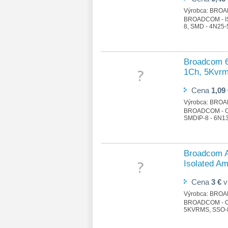
Výrobca:
BROA
BROADCOM - IS
8, SMD - 4N25
Broadcom 6
1Ch, 5Kvrm
Cena
1,09
Výrobca:
BROA
BROADCOM - O
SMDIP-8 - 6N1
Broadcom A
Isolated Am
Cena
3 €
Výrobca:
BROA
BROADCOM - O
5KVRMS, SSO-8