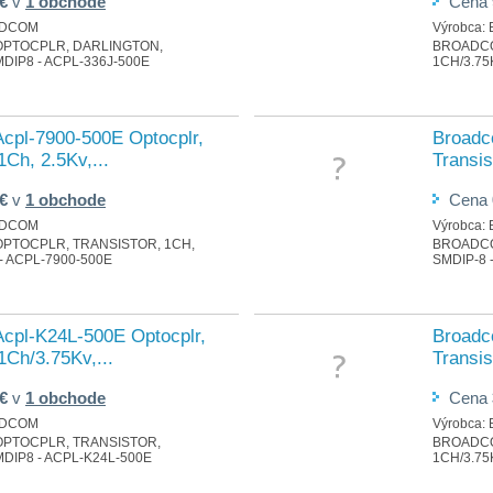
 €
v
1 obchode
Cena
DCOM
Výrobca:
OPTOCPLR, DARLINGTON,
BROADCO
MDIP8 - ACPL-336J-500E
1CH/3.75
cpl-7900-500E Optocplr,
Broadc
1Ch, 2.5Kv,...
Transis
 €
v
1 obchode
Cena
DCOM
Výrobca:
PTOCPLR, TRANSISTOR, 1CH,
BROADCO
 - ACPL-7900-500E
SMDIP-8 
cpl-K24L-500E Optocplr,
Broadc
 1Ch/3.75Kv,...
Transis
 €
v
1 obchode
Cena
DCOM
Výrobca:
OPTOCPLR, TRANSISTOR,
BROADCO
MDIP8 - ACPL-K24L-500E
1CH/3.75