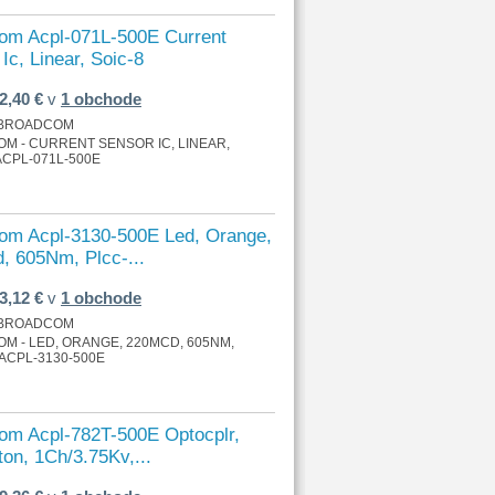
om Acpl-071L-500E Current
Ic, Linear, Soic-8
2,40 €
v
1 obchode
BROADCOM
M - CURRENT SENSOR IC, LINEAR,
 ACPL-071L-500E
om Acpl-3130-500E Led, Orange,
, 605Nm, Plcc-...
3,12 €
v
1 obchode
BROADCOM
M - LED, ORANGE, 220MCD, 605NM,
 ACPL-3130-500E
om Acpl-782T-500E Optocplr,
ton, 1Ch/3.75Kv,...