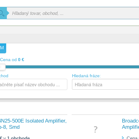
OM
Cena od
0 €
chod
Hledaná fráze:
N25-500E Isolated Amplifier,
Broadc
p-8, Smd
Amplifi
 €
v
1 obchode
Cena