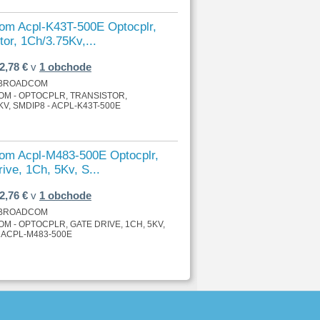
om Acpl-K43T-500E Optocplr,
tor, 1Ch/3.75Kv,...
2,78 €
v
1 obchode
BROADCOM
M - OPTOCPLR, TRANSISTOR,
KV, SMDIP8 - ACPL-K43T-500E
om Acpl-M483-500E Optocplr,
ive, 1Ch, 5Kv, S...
2,76 €
v
1 obchode
BROADCOM
 - OPTOCPLR, GATE DRIVE, 1CH, 5KV,
- ACPL-M483-500E