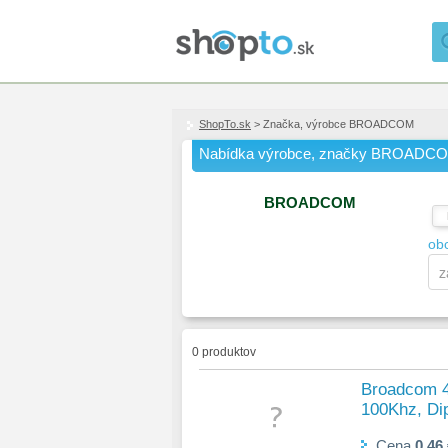
ShopTo.sk
> Značka, výrobce BROADCOM
Nabídka výrobce, značky BROADC
BROADCOM
ob
0 produktov
Broadcom 4
100Khz, Di
Cena
0,46