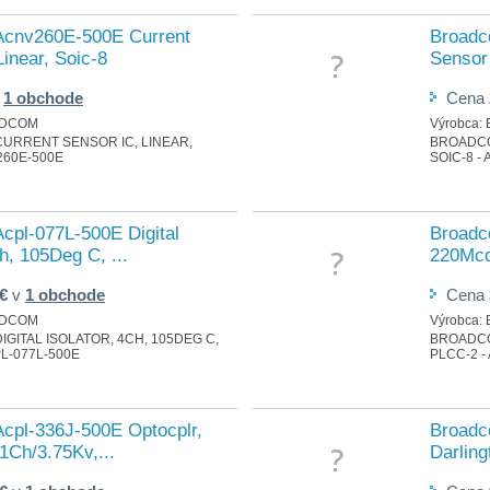
cnv260E-500E Current
Broadc
Linear, Soic-8
Sensor 
v
1 obchode
Cena
DCOM
Výrobca:
URRENT SENSOR IC, LINEAR,
BROADCO
260E-500E
SOIC-8 -
cpl-077L-500E Digital
Broadc
Ch, 105Deg C, ...
220Mcd
 €
v
1 obchode
Cena
DCOM
Výrobca:
GITAL ISOLATOR, 4CH, 105DEG C,
BROADCO
L-077L-500E
PLCC-2 -
cpl-336J-500E Optocplr,
Broadc
 1Ch/3.75Kv,...
Darling