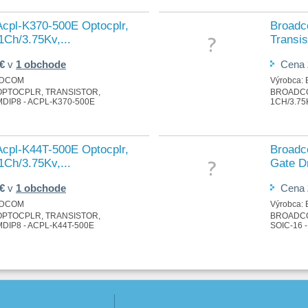
cpl-K370-500E Optocplr,
Broadc
 1Ch/3.75Kv,...
Transis
 €
v
1 obchode
Cena
DCOM
Výrobca:
OPTOCPLR, TRANSISTOR,
BROADCO
MDIP8 - ACPL-K370-500E
1CH/3.75
cpl-K44T-500E Optocplr,
Broadc
 1Ch/3.75Kv,...
Gate Dr
 €
v
1 obchode
Cena
DCOM
Výrobca:
OPTOCPLR, TRANSISTOR,
BROADCOM
MDIP8 - ACPL-K44T-500E
SOIC-16 