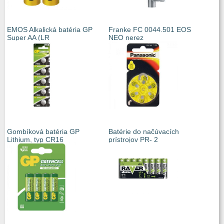
EMOS Alkalická batéria GP
Franke FC 0044.501 EOS
Super AA (LR
NEO nerez
Gombíková batéria GP
Batérie do načúvacích
Lithium, typ CR16
prístrojov PR- 2