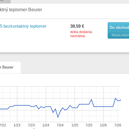
ívanie hygienické a bezpečné\r
le meranie (pár sekúnd)\r
ktný teplomer Beurer
cia automatického vypnutia\r
ť pre 60 meraní\r
r zvukového signálu na konci merania\r
málna
 bezkontaktný teplomer
38,59 €
Do obcho
doba dodania
MojaLekár
neznáma
r Beurer
7/22
1/23
7/23
1/24
7/24
1/25
7/25
1/26
7/26