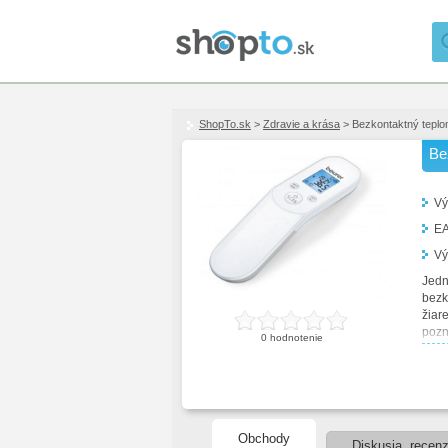
ShopTo.sk
>
Zdravie a krása
> Bezkontaktný teplo
Be
Vý
E
Vý
Jedn
bezk
žiar
pozn
0
hodnotenie
pods
funk
možn
dodá
F) P
Bezk
Obchody
Diskusia, recenz