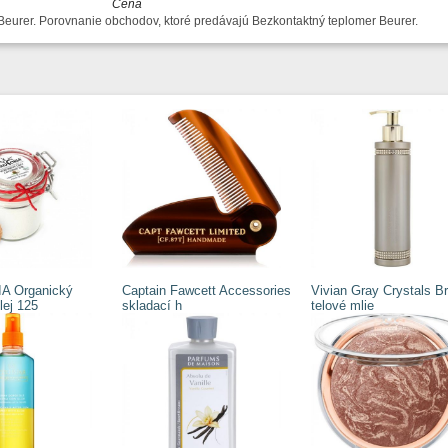
Cena
 Beurer. Porovnanie obchodov, ktoré predávajú Bezkontaktný teplomer Beurer.
 Organický
Captain Fawcett Accessories
Vivian Gray Crystals B
lej 125
skladací h
telové mlie