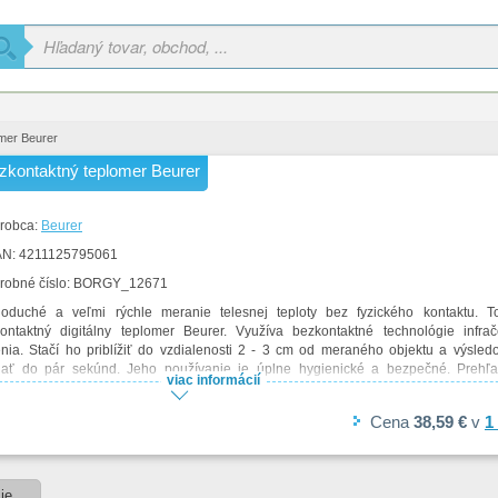
mer Beurer
zkontaktný teplomer Beurer
robca:
Beurer
AN:
4211125795061
robné číslo:
BORGY_12671
oduché a veľmi rýchle meranie telesnej teploty bez fyzického kontaktu. 
ontaktný digitálny teplomer Beurer. Využíva bezkontaktné technológie infra
enia. Stačí ho priblížiť do vzdialenosti 2 - 3 cm od meraného objektu a výsled
ať do pár sekúnd. Jeho používanie je úplne hygienické a bezpečné. Preh
viac informácií
vietený displej zobrazuje okrem teploty aj dátum, čas a stav batérie. Pamäť na 6
cia automatického vypnutia. Teplotný rozsah teplomeru je 34 - 42,2 ° C. Nameran
Cena
38,59 €
v
1
o zobraziť v ° C a ° F. Materiál: plast. Napájanie: 2 xbatérie 1,5V AAA. Te
vaný s batériami. Presnosť merania čela: ± 0,2 ° C pri 34 - 42,2 ° C (± 0,4 ° F pri 93
resnosť merania objektu: ± 4% alebo ± 2 ° C (± 4 ° F) pri 0 - 80 ° C\r
ontaktný a presne meriaci\r
ie