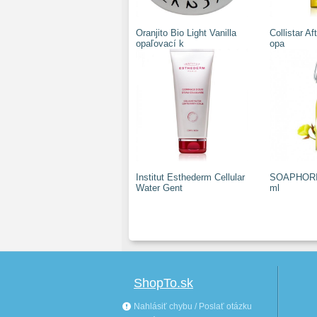
Oranjito Bio Light Vanilla
Collistar Af
opaľovací k
opa
Institut Esthederm Cellular
SOAPHORIA
Water Gent
ml
ShopTo.sk
Nahlásiť chybu / Poslať otázku