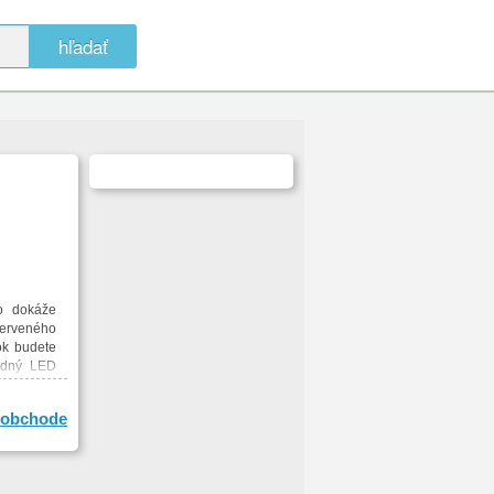
hľadať
To dokáže
červeného
ok budete
ľadný LED
0 meraní a
ú teplotu
obchode
plomer je
,2 - 108 °