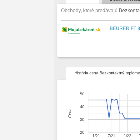
Použ
Rých
Obchody, ktoré predávajú
Bezkonta
Funk
Pamä
Výbe
Mini
BEURER FT 85
História ceny Bezkontaktný teplome
50
40
Cena
30
20
1/21
7/21
1/22