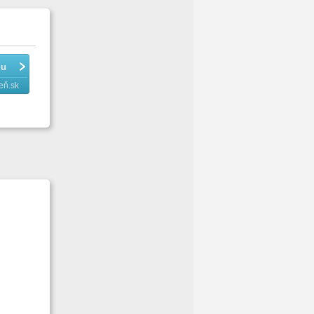
du
eň.sk