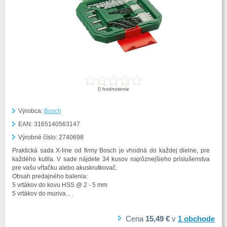
0
hodnotenie
Výrobca:
Bosch
EAN:
3165140563147
Výrobné číslo:
2740698
Praktická sada X-line od firmy Bosch je vhodná do každej dielne, pre
každého kutila. V sade nájdete 34 kusov najrôznejšieho príslušenstva
pre vašu vŕtačku alebo akuskrutkovač.
Obsah predajného balenia:
5 vrtákov do kovu HSS @ 2 - 5 mm
5 vrtákov do muriva... .
Cena
15,49 €
v
1
obchode