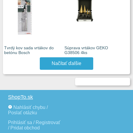
Tvrdý kov sada vrtákov do
Súprava vrtákov GEKO
betónu Bosch
G38506 4ks
Načítať ďalšie
ShopTo.sk
Nahlásiť chybu /
Poslať otázku
Prihlásiť sa / Registrovať
/ Pridat obchod