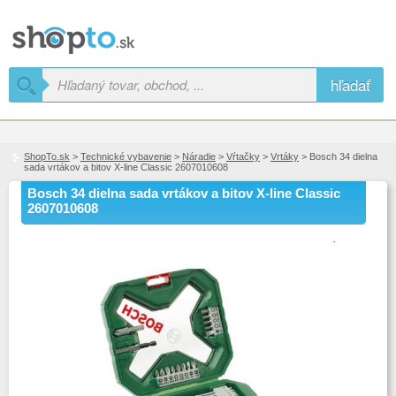
hľadať
ShopTo.sk
>
Technické vybavenie
>
Náradie
>
Vŕtačky
>
Vrtáky
> Bosch 34 dielna
sada vrtákov a bitov X-line Classic 2607010608
Bosch 34 dielna sada vrtákov a bitov X-line Classic
2607010608