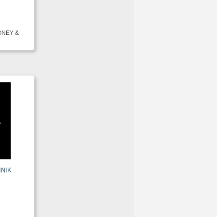
MONEY &
INIK