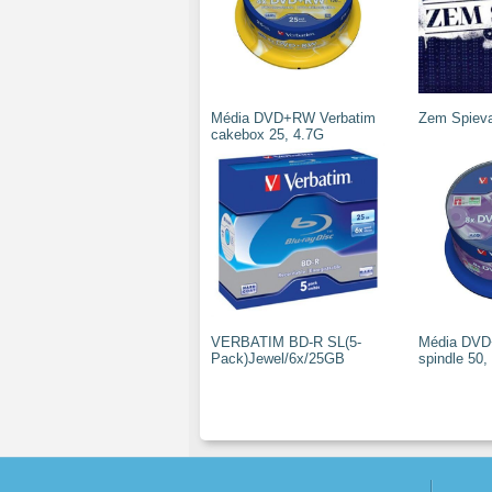
Média DVD+RW Verbatim
Zem Spieva
cakebox 25, 4.7G
VERBATIM BD-R SL(5-
Média DVD
Pack)Jewel/6x/25GB
spindle 50, 