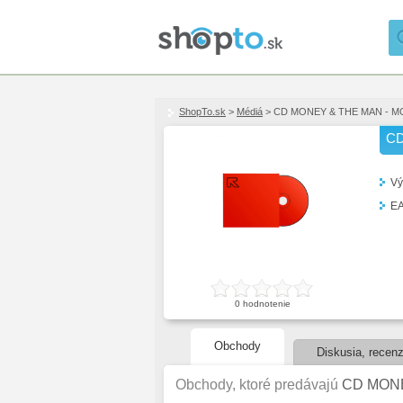
ShopTo.sk
>
Médiá
> CD MONEY & THE MAN - M
CD
Vý
E
0
hodnotenie
Obchody
Diskusia, recenz
Obchody, ktoré predávajú
CD MONE