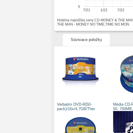
5
7/21
1/22
7/22
História najnižšej ceny CD MONEY & THE MA
THE MAN - MONEY NO TIME,TIME NO MON.
Súvisiace položky
Verbatim DVD-R(50-
Média CD-R
pack)/16x/4,7GB/Ther
50, 700MB,