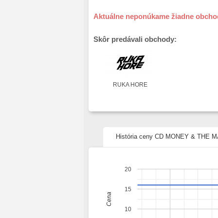
Aktuálne neponúkame žiadne obcho
Skôr predávali obchody:
RUKA HORE
História ceny CD MONEY & THE
20
15
Cena
10