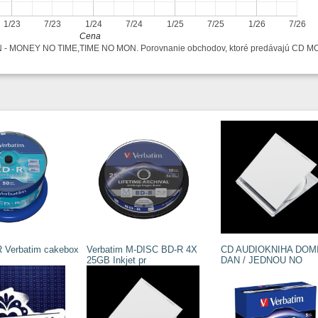
1/23
7/23
1/24
7/24
1/25
7/25
1/26
7/26
Cena
N - MONEY NO TIME,TIME NO MON. Porovnanie obchodov, ktoré predávajú CD 
 Verbatim cakebox
Verbatim M-DISC BD-R 4X
CD AUDIOKNIHA DOM
25GB Inkjet pr
DAN / JEDNOU NO