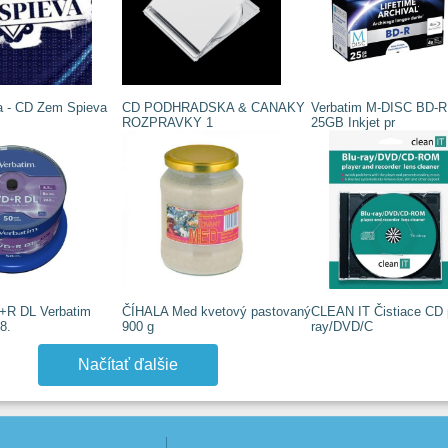
 - CD Zem Spieva
CD PODHRADSKA & CANAKY
Verbatim M-DISC BD-R
ROZPRAVKY 1
25GB Inkjet pr
+R DL Verbatim
ČÍHALA Med kvetový pastovaný
CLEAN IT Čistiace CD 
8.
900 g
ray/DVD/C
Načítať ďalšie