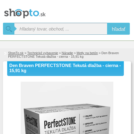
hľadať
ShopTo.sk
>
Technické vybavenie
>
Náradie
>
Metly na betón
> Den Braven
PERFECTSTONE Tekutá dlažba - cierna - 15,91 kg
Den Braven PERFECTSTONE Tekutá dlažba - cierna -
15,91 kg