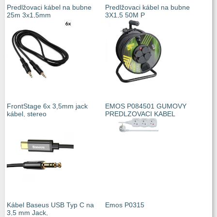
Predlžovaci kábel na bubne
Predlžovaci kábel na bubne
25m 3x1,5mm
3X1,5 50M P
FrontStage 6x 3,5mm jack
EMOS P084501 GUMOVY
kábel, stereo
PREDLZOVACI KABEL
Kábel Baseus USB Typ C na
Emos P0315
3,5 mm Jack,