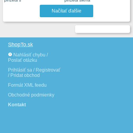
pinzeta š
pinzeta šikmá
Načítať ďalšie
ShopTo.sk
Nahlásiť chybu /
Poslať otázku
Prihlásiť sa / Registrovať
/ Pridat obchod
Formát XML feedu
Obchodné podmienky
Kontakt