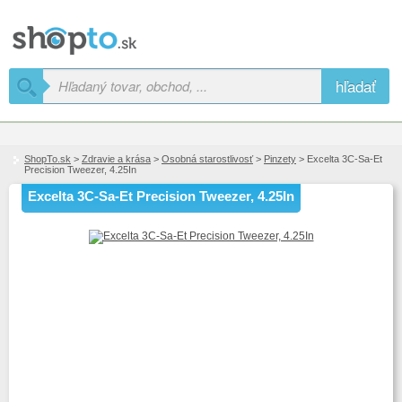
hľadať
ShopTo.sk
>
Zdravie a krása
>
Osobná starostlivosť
>
Pinzety
> Excelta 3C-Sa-Et
Precision Tweezer, 4.25In
Excelta 3C-Sa-Et Precision Tweezer, 4.25In