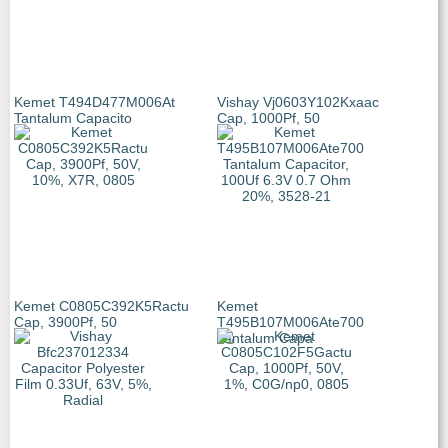
Kemet T494D477M006At
Vishay Vj0603Y102Kxaac
Tantalum Capacito
Cap, 1000Pf, 50
Kemet C0805C392K5Ractu
Kemet
Cap, 3900Pf, 50
T495B107M006Ate700
Tantalum Capa