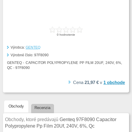
0
hodnotenie
Výrobca:
GENTEQ
Výrobné číslo:
97F8090
GENTEQ - CAPACITOR POLYPROPYLENE PP FILM 20UF, 240V, 6%,
QC - 97F8090
Cena
21,97 €
v
1
obchode
Obchody
Recenzia
Obchody, ktoré predávajú
Genteq 97F8090 Capacitor
Polypropylene Pp Film 20Uf, 240V, 6%, Qc