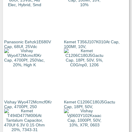
Panasonic Eehzk1E680V
Kemet T356J107K010At Cap,
Cap, 68Uf, 25Vdc
100Μf, 10V,
Vishay Wyo472Mcmcf0Kr
Kemet C1206C180J5Gactu
Cap, 4700Pf, 250
Cap, 18Pf, 50V,