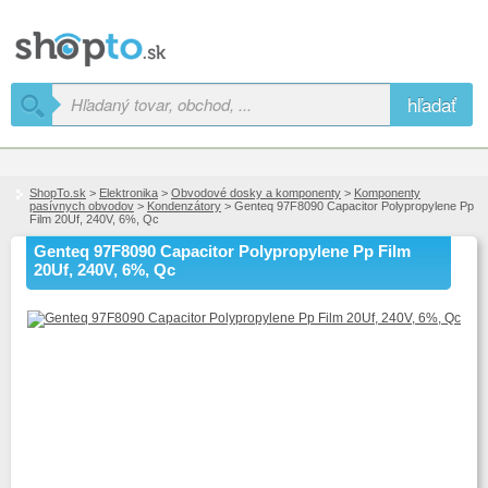
hľadať
ShopTo.sk
>
Elektronika
>
Obvodové dosky a komponenty
>
Komponenty
pasívnych obvodov
>
Kondenzátory
> Genteq 97F8090 Capacitor Polypropylene Pp
Film 20Uf, 240V, 6%, Qc
Genteq 97F8090 Capacitor Polypropylene Pp Film
20Uf, 240V, 6%, Qc