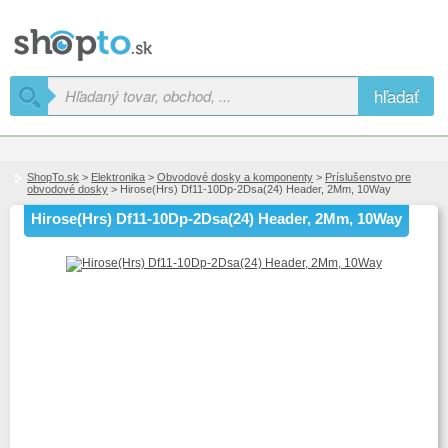
hľadať
ShopTo.sk
>
Elektronika
>
Obvodové dosky a komponenty
>
Príslušenstvo pre
obvodové dosky
> Hirose(Hrs) Df11-10Dp-2Dsa(24) Header, 2Mm, 10Way
Hirose(Hrs) Df11-10Dp-2Dsa(24) Header, 2Mm, 10Way