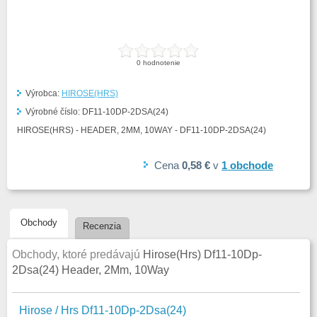
0
hodnotenie
Výrobca:
HIROSE(HRS)
Výrobné číslo:
DF11-10DP-2DSA(24)
HIROSE(HRS) - HEADER, 2MM, 10WAY - DF11-10DP-2DSA(24)
Cena
0,58 €
v
1
obchode
Obchody
Recenzia
Obchody, ktoré predávajú
Hirose(Hrs) Df11-10Dp-
2Dsa(24) Header, 2Mm, 10Way
Hirose / Hrs Df11-10Dp-2Dsa(24)