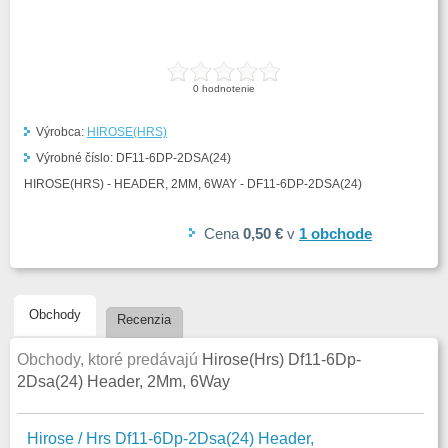
0
hodnotenie
Výrobca:
HIROSE(HRS)
Výrobné číslo:
DF11-6DP-2DSA(24)
HIROSE(HRS) - HEADER, 2MM, 6WAY - DF11-6DP-2DSA(24)
Cena
0,50 €
v
1
obchode
Obchody
Recenzia
Obchody, ktoré predávajú
Hirose(Hrs) Df11-6Dp-
2Dsa(24) Header, 2Mm, 6Way
Hirose / Hrs Df11-6Dp-2Dsa(24) Header,