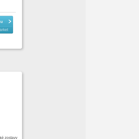
du
arket
ské zostavy