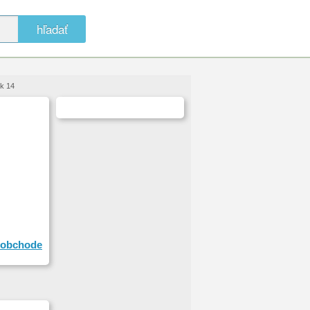
hľadať
ik 14
obchode