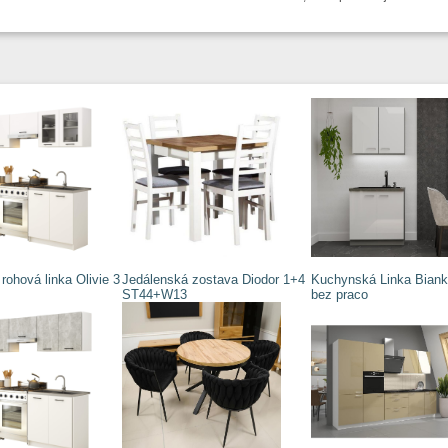
ohová linka Olivie 3
Jedálenská zostava Diodor 1+4
Kuchynská Linka Bian
ST44+W13
bez praco