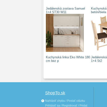
Jedálenská zostava Samuel
Kuchynská 
1+4 ST30 W11
betón/biela
Kuchynská linka Eko White 180
Jedálenská 
cm bez p
1+4 St2
ShopTo.sk
Nahlásiť chybu / Poslať otázku
Prihlásiť sa / Registrovať / Pridat