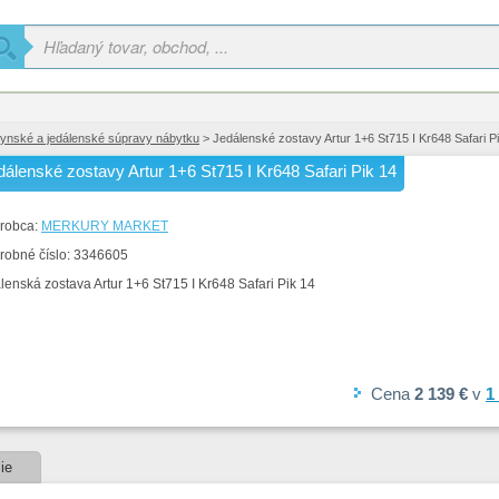
ynské a jedálenské súpravy nábytku
> Jedálenské zostavy Artur 1+6 St715 I Kr648 Safari P
dálenské zostavy Artur 1+6 St715 I Kr648 Safari Pik 14
robca:
MERKURY MARKET
robné číslo:
3346605
lenská zostava Artur 1+6 St715 I Kr648 Safari Pik 14
Cena
2 139 €
v
1
ie