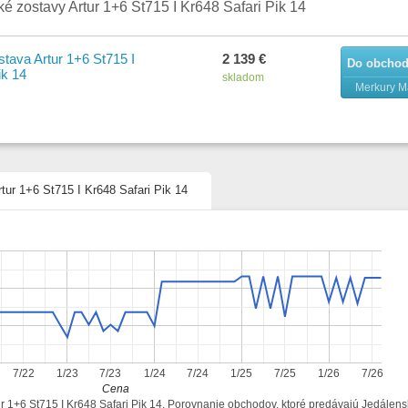
é zostavy Artur 1+6 St715 I Kr648 Safari Pik 14
tava Artur 1+6 St715 I
2 139 €
Do obcho
ik 14
skladom
Merkury M
tur 1+6 St715 I Kr648 Safari Pik 14
7/22
1/23
7/23
1/24
7/24
1/25
7/25
1/26
7/26
Cena
ur 1+6 St715 I Kr648 Safari Pik 14. Porovnanie obchodov, ktoré predávajú Jedálen