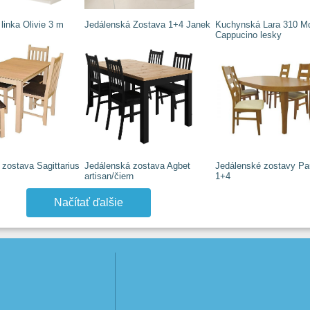
linka Olivie 3 m
Jedálenská Zostava 1+4 Janek
Kuchynská Lara 310 M
Cappucino lesky
zostava Sagittarius
Jedálenská zostava Agbet
Jedálenské zostavy Pa
artisan/čiern
1+4
Načítať ďalšie