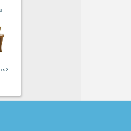
df
ula 2