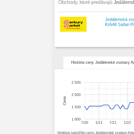
Obchody, ktoré predávajú
Jedálensk
Jedálenská zos
Kr648 Safari P
História ceny Jedálenské zostavy Ar
2 500
2 000
Cena
1 500
1 000
7/20
1/21
7/21
1/22
História najnižšej ceny Jedálenské zostavy Art