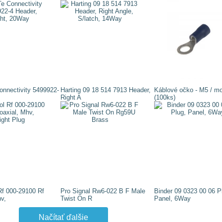
onnectivity 5499922-
Harting 09 18 514 7913 Header,
Káblové očko - M5 / m
Right A
(100ks)
f 000-29100 Rf
Pro Signal Rw6-022 B F Male
Binder 09 0323 00 06 P
v,
Twist On R
Panel, 6Way
Načítať ďalšie