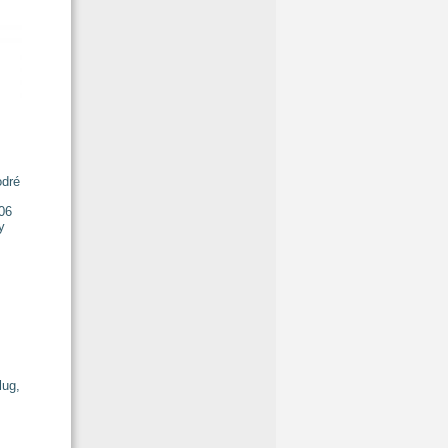
odré
lug,