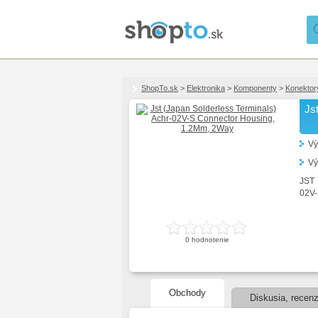
ShopTo.sk
>
Elektronika
>
Komponenty
>
Konektor
Js
Vý
Vý
JST
02V
0
hodnotenie
Obchody
Diskusia, recenz