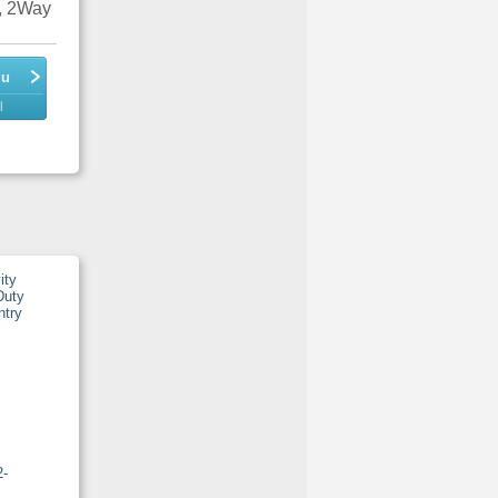
m, 2Way
du
l
2-