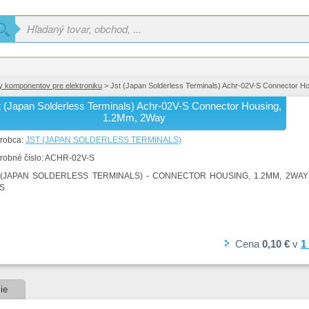
y komponentov pre elektroniku
> Jst (Japan Solderless Terminals) Achr-02V-S Connector H
t (Japan Solderless Terminals) Achr-02V-S Connector Housing,
1.2Mm, 2Way
robca:
JST (JAPAN SOLDERLESS TERMINALS)
robné číslo:
ACHR-02V-S
 (JAPAN SOLDERLESS TERMINALS) - CONNECTOR HOUSING, 1.2MM, 2WAY
-S
Cena
0,10 €
v
1
ie