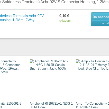
an Solderless Terminals) Achr-02V-S Connector Housing, 1.2M
lderless Terminals Achr-02V-
0,10 €
Do obcho
Housing, 1.2Mm, 2Way
skladom
Farnel
ivity 2106091-5
Amphenol Rf B6721A1-Nt3G-1-
Amp - Te Connectivity 
 H
50 Rf Coaxi
1102101-7 Heav