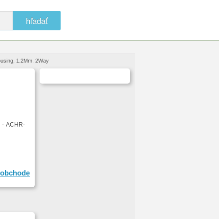
hľadať
ousing, 1.2Mm, 2Way
 - ACHR-
obchode