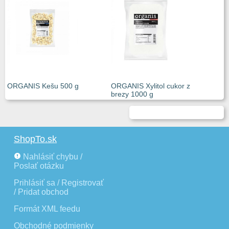
ORGANIS Kešu 500 g
ORGANIS Xylitol cukor z
brezy 1000 g
ShopTo.sk
Nahlásiť chybu /
Poslať otázku
Prihlásiť sa / Registrovať
/ Pridat obchod
Formát XML feedu
Obchodné podmienky