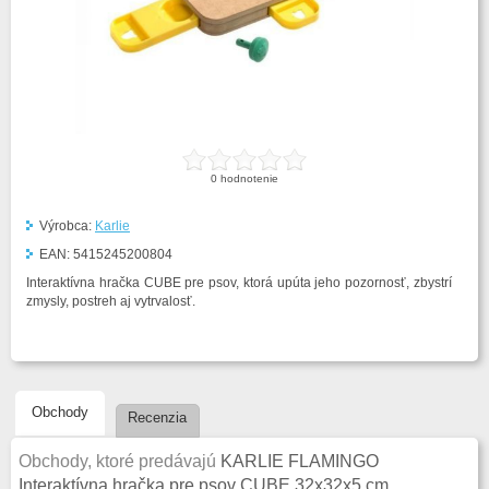
0
hodnotenie
Výrobca:
Karlie
EAN:
5415245200804
Interaktívna hračka CUBE pre psov, ktorá upúta jeho pozornosť, zbystrí
zmysly, postreh aj vytrvalosť.
Obchody
Recenzia
Obchody, ktoré predávajú
KARLIE FLAMINGO
Interaktívna hračka pre psov CUBE 32x32x5 cm