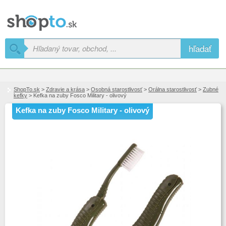
hľadať
ShopTo.sk
>
Zdravie a krása
>
Osobná starostlivosť
>
Orálna starostlivosť
>
Zubné
kefky
> Kefka na zuby Fosco Military - olivový
Kefka na zuby Fosco Military - olivový