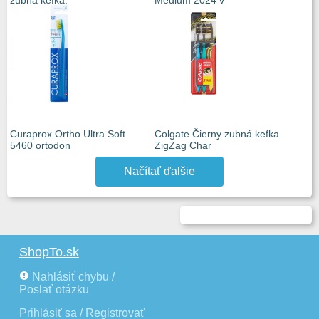
zubná kefka,
Medium 2024 v
Curaprox Ortho Ultra Soft
Colgate Čierny zubná kefka
5460 ortodon
ZigZag Char
Načítať ďalšie
ShopTo.sk
Nahlásiť chybu /
Poslať otázku
Prihlásiť sa / Registrovať