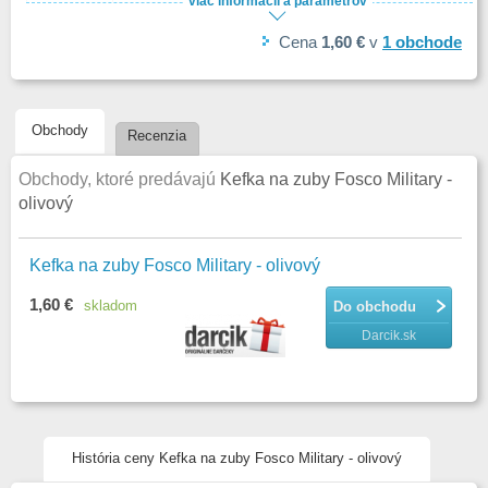
viac informácií a parametrov
Cena
1,60 €
v
1
obchode
Obchody
Recenzia
Obchody, ktoré predávajú
Kefka na zuby Fosco Military -
olivový
Kefka na zuby Fosco Military - olivový
1,60 €
skladom
Do obchodu
Darcik.sk
História ceny Kefka na zuby Fosco Military - olivový