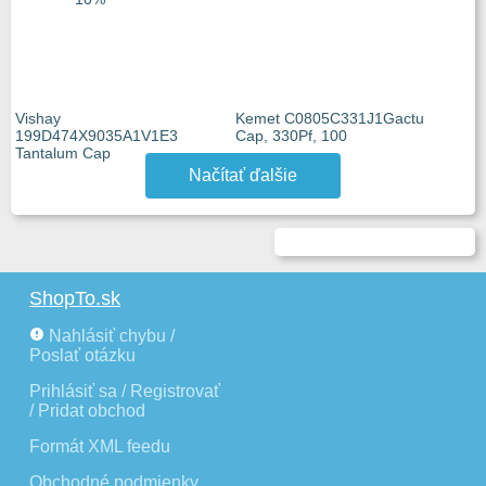
Vishay
Kemet C0805C331J1Gactu
199D474X9035A1V1E3
Cap, 330Pf, 100
Tantalum Cap
Načítať ďalšie
ShopTo.sk
Nahlásiť chybu /
Poslať otázku
Prihlásiť sa / Registrovať
/ Pridat obchod
Formát XML feedu
Obchodné podmienky