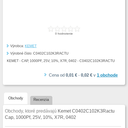
0
hodnotenie
Výrobca:
KEMET
Výrobné číslo:
C0402C102K3RACTU
KEMET - CAP, 1000PF, 25V, 10%, X7R, 0402 - C0402C102K3RACTU
Cena
od
0,01 €
-
0,02 €
v
1
obchode
Obchody
Recenzia
Obchody, ktoré predávajú
Kemet C0402C102K3Ractu
Cap, 1000Pf, 25V, 10%, X7R, 0402