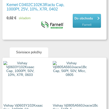
Kemet C0402C102K3Ractu Cap,
1000Pf, 25V, 10%, X7R, 0402
0,02 €
skladom
Do obchodu
Farnell
Súvisiace položky
Vishay Vj0603Y102Kxaac
Vishay Vj0805A560Jxacw1Bc