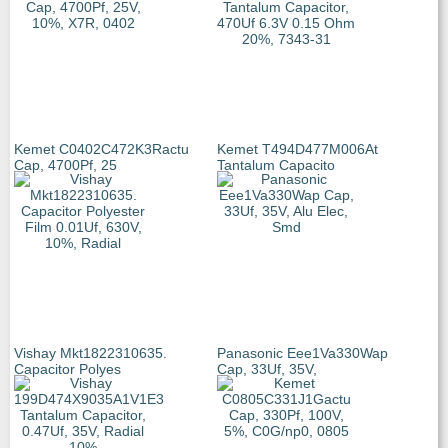
Kemet C0402C472K3Ractu
Kemet T494D477M006At
Cap, 4700Pf, 25
Tantalum Capacito
Vishay Mkt1822310635.
Panasonic Eee1Va330Wap
Capacitor Polyes
Cap, 33Uf, 35V,