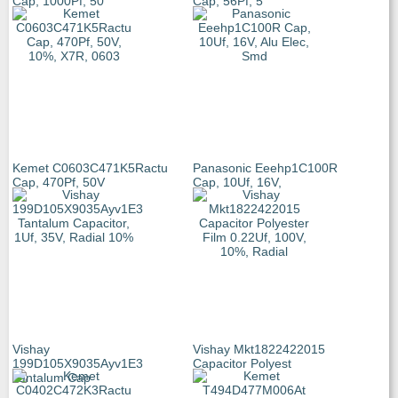
Cap, 1000Pf, 50
Cap, 56Pf, 5
Kemet C0603C471K5Ractu
Panasonic Eeehp1C100R
Cap, 470Pf, 50V
Cap, 10Uf, 16V,
Vishay
Vishay Mkt1822422015
199D105X9035Ayv1E3
Capacitor Polyest
Tantalum Cap