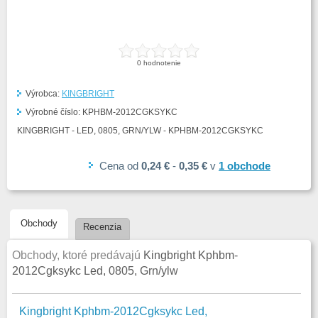
0
hodnotenie
Výrobca:
KINGBRIGHT
Výrobné číslo:
KPHBM-2012CGKSYKC
KINGBRIGHT - LED, 0805, GRN/YLW - KPHBM-2012CGKSYKC
Cena
od
0,24 €
-
0,35 €
v
1
obchode
Obchody
Recenzia
Obchody, ktoré predávajú
Kingbright Kphbm-
2012Cgksykc Led, 0805, Grn/ylw
Kingbright Kphbm-2012Cgksykc Led,