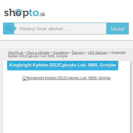
hľadať
ShopTo.sk
>
Dom a záhrada
>
Osvetlenie
>
Žiarovky
>
LED žiarovky
> Kingbright
Kphbm-2012Cgksykc Led, 0805, Grn/ylw
Kingbright Kphbm-2012Cgksykc Led, 0805, Grn/ylw