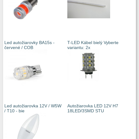
Led autožiarovky BA15s -
T-LED Kábel bielý Vyberte
červené / COB
variantu: 2x
Led autožiarovka 12V / W5W
Autožiarovka LED 12V H7
/ T10 - bie
18LED/3SMD STU