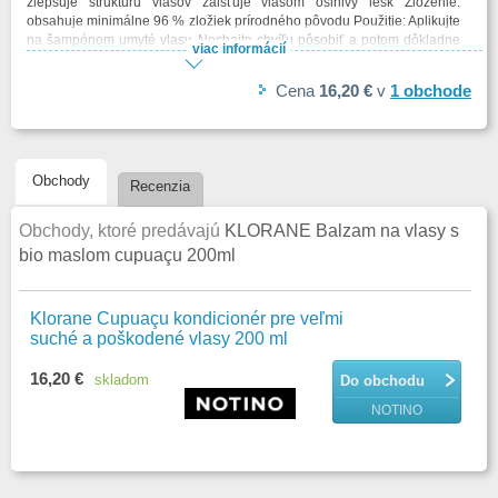
zlepšuje štruktúru vlasov zaisťuje vlasom oslnivý lesk Zloženie:
obsahuje minimálne 96 % zložiek prírodného pôvodu Použitie: Aplikujte
na šampónom umyté vlasy. Nechajte chvíľu pôsobiť a potom dôkladne
viac informácií
opláchnite.
Cena
16,20 €
v
1
obchode
Obchody
Recenzia
Obchody, ktoré predávajú
KLORANE Balzam na vlasy s
bio maslom cupuaçu 200ml
Klorane Cupuaçu kondicionér pre veľmi
suché a poškodené vlasy 200 ml
16,20 €
skladom
Do obchodu
NOTINO