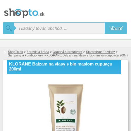
hľadať
ShopTo.sk
>
Zdravie a krása
>
Osobná starostlivosť
>
Starostlivosť o vlasy
>
Šampóny a kondicionéry
> KLORANE Balzam na vlasy s bio maslom cupuaçu 200ml
KLORANE Balzam na vlasy s bio maslom cupuaçu
200ml