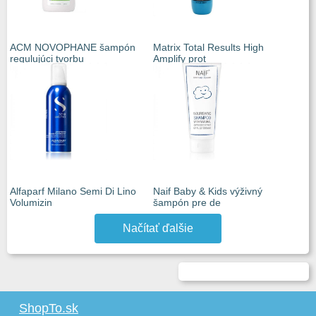
ACM NOVOPHANE šampón
Matrix Total Results High
regulujúci tvorbu
Amplify prot
Alfaparf Milano Semi Di Lino
Naif Baby & Kids výživný
Volumizin
šampón pre de
Načítať ďalšie
ShopTo.sk