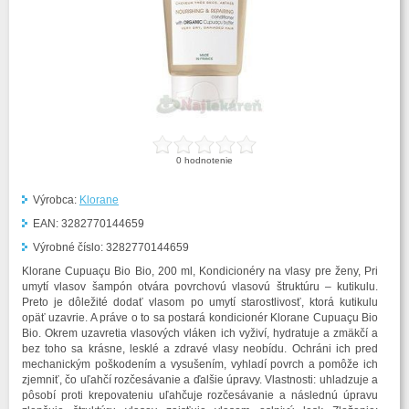
0
hodnotenie
Výrobca:
Klorane
EAN:
3282770144659
Výrobné číslo:
3282770144659
Klorane Cupuaçu Bio Bio, 200 ml, Kondicionéry na vlasy pre ženy, Pri
umytí vlasov šampón otvára povrchovú vlasovú štruktúru – kutikulu.
Preto je dôležité dodať vlasom po umytí starostlivosť, ktorá kutikulu
opäť uzavrie. A práve o to sa postará kondicionér Klorane Cupuaçu Bio
Bio. Okrem uzavretia vlasových vláken ich vyživí, hydratuje a zmäkčí a
bez toho sa krásne, lesklé a zdravé vlasy neobídu. Ochráni ich pred
mechanickým poškodením a vysušením, vyhladí povrch a pomôže ich
zjemniť, čo uľahčí rozčesávanie a ďalšie úpravy. Vlastnosti: uhladzuje a
pôsobí proti krepovateniu uľahčuje rozčesávanie a následnú úpravu