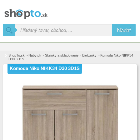
hľadať
ShopTo.sk
>
Nábytok
>
Skrinky a skladovanie
>
Bielizníky
> Komoda Niko NIKK34
D30 3D1S
Komoda Niko NIKK34 D30 3D1S