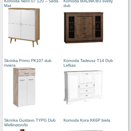
Komoda Nero 07 120 – Šedá
Komoda MALWA M3 světlý
Mat
dub
Skrinka Primo PK107 dub
Komoda Tadeusz T14 Dub
riviera
Lefkas
Skrinka Gustavo TYPG Dub
Komoda Kora KK6P biela
Wellington/bi