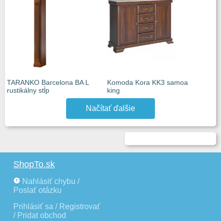
TARANKO Barcelona BA L
Komoda Kora KK3 samoa
rustikálny stĺp
king
Načítať ďalšie
ShopTo.sk
Nahlásiť chybu /
Poslať otázku
Prihlásiť sa / Registrovať
/ Pridat obchod