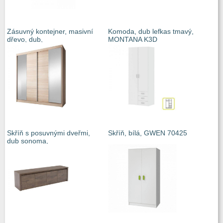
Zásuvný kontejner, masivní
Komoda, dub lefkas tmavý,
dřevo, dub,
MONTANA K3D
Skříň s posuvnými dveřmi,
Skříň, bílá, GWEN 70425
dub sonoma,