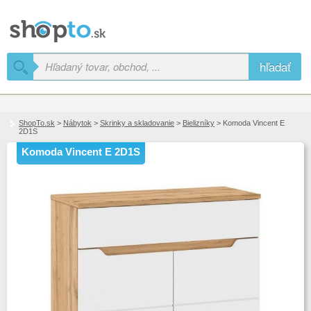
hľadať
ShopTo.sk
>
Nábytok
>
Skrinky a skladovanie
>
Bielizníky
> Komoda Vincent E
2D1S
Komoda Vincent E 2D1S