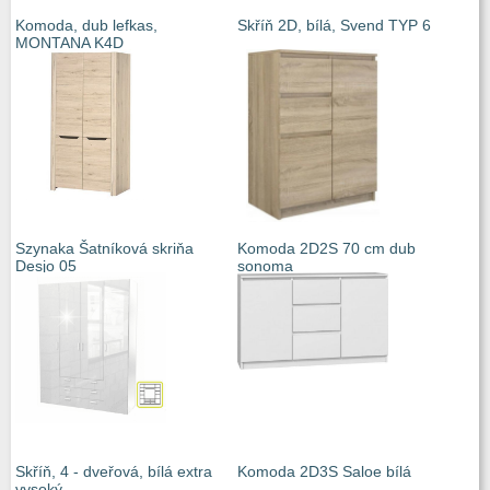
Komoda, dub lefkas,
Skříň 2D, bílá, Svend TYP 6
MONTANA K4D
Szynaka Šatníková skriňa
Komoda 2D2S 70 cm dub
Desjo 05
sonoma
Skříň, 4 - dveřová, bílá extra
Komoda 2D3S Saloe bílá
vysoký