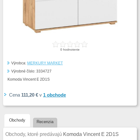
0
hodnotenie
Výrobca:
MERKURY MARKET
Výrobné číslo:
3334727
Komoda Vincent E 2D1S
Cena
111,20 €
v
1
obchode
Obchody
Recenzia
Obchody, ktoré predávajú
Komoda Vincent E 2D1S