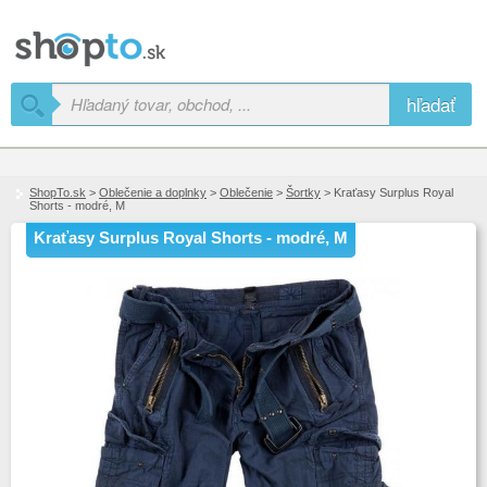
hľadať
ShopTo.sk
>
Oblečenie a doplnky
>
Oblečenie
>
Šortky
> Kraťasy Surplus Royal
Shorts - modré, M
Kraťasy Surplus Royal Shorts - modré, M