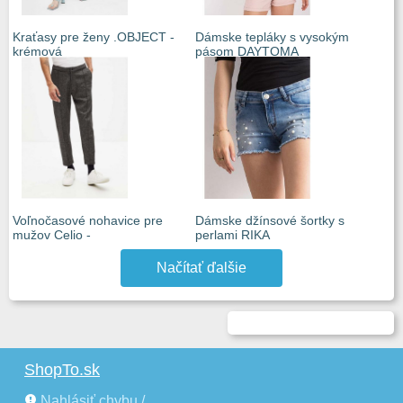
Kraťasy pre ženy .OBJECT -
Dámske tepláky s vysokým
krémová
pásom DAYTOMA
Voľnočasové nohavice pre
Dámske džínsové šortky s
mužov Celio -
perlami RIKA
Načítať ďalšie
ShopTo.sk
Nahlásiť chybu /