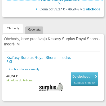
viac informácií a parametrov
Farba
Farba
Materiál
Materiál
Cena
od
39,17 €
-
46,24 €
v
1
obchode
Sezóna
Sezóna
Určenie
Určenie
Veľkosť
Veľkosť
Obchody
Recenzia
Obchody, ktoré predávajú
Kraťasy Surplus Royal Shorts -
modré, M
Kraťasy Surplus Royal Shorts - modré,
5XL
+ zobraz dalšie varianty
46,24 €
Do obchodu
skladom do týždňa
Surplus-Shop.sk