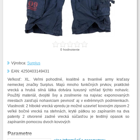
0
hodnotenie
Výrobca:
Surplus
EAN:
4250403149431
Veľkosť: XL. Veľmi pohodlné, kvalitné a trvanlivé army kraťasy
nemeckej značky Surplus. Majú mnoho funkčných prvkov, praktické
vrecká a hrubá silná látka dotvára luxusný vzhľad týchto nohavíc.
Použitý materiál, dvojité švy a zosilnenie na najviac exponovaných
miestach zaisťujú nohaviciam pevnosť aj v extrémnych podmienkach.
Vlastnosti: 2 hlboké vrecká vpredu je možné uzavrieť kovovým zipsom 2
veľké bočné vrecká na stehnách, kryté pätkou so zapínaním na dva
patenty 2 otvorené zadné vrecká súčasťou je textilný opasok so
zapínaním pomocou dvoch kovových
Parametre