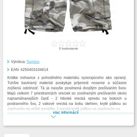
0
hodnotenie
Výrobca:
Surplus
EAN:
4250403104614
Krátke nohavice z pohodlného materiálu vyzerajúceho ako opraný.
Tuhšie bavlnený materiál poskytuje príjemné nosenie a súčasne
zvýšenú odolnosť. Tá je navyše posilnená dvojitým prešívaním švov.
Majú celkom 7 priestranných vreciek so zosilneným prešívaním okolo
najnamáhanejších častí - 2 hlboké vrecká vpredu na bokoch u
postranného švu, 2 vakové vrecká na boku stehien, kryté pätkou so
zapínaním na veľké gombíky, 2 vrecká kryté pätkou so zapínaním na
viac informácií