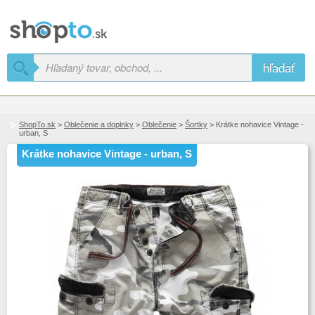
hľadať
ShopTo.sk
>
Oblečenie a doplnky
>
Oblečenie
>
Šortky
> Krátke nohavice Vintage -
urban, S
Krátke nohavice Vintage - urban, S