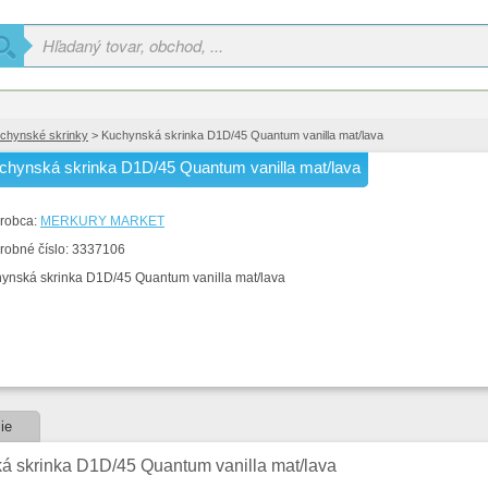
chynské skrinky
> Kuchynská skrinka D1D/45 Quantum vanilla mat/lava
chynská skrinka D1D/45 Quantum vanilla mat/lava
robca:
MERKURY MARKET
robné číslo:
3337106
ynská skrinka D1D/45 Quantum vanilla mat/lava
ie
á skrinka D1D/45 Quantum vanilla mat/lava