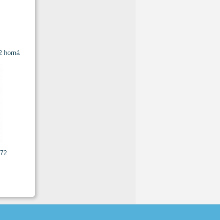
 horná
72