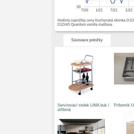
50
7/20
1/21
7/21
1/22
História najnižšej ceny Kuchynská skrinka D1
D1D/45 Quantum vanilla mat/lava.
Súvisiace položky
Servírovací stolek LIMA buk /
Príborník 
stříbrná