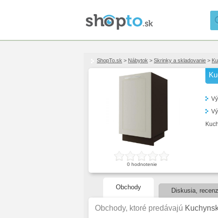
ShopTo.sk
>
Nábytok
>
Skrinky a skladovanie
>
Ku
Ku
Vý
Vý
Kuch
0
hodnotenie
Obchody
Diskusia, recenz
Obchody, ktoré predávajú
Kuchynsk