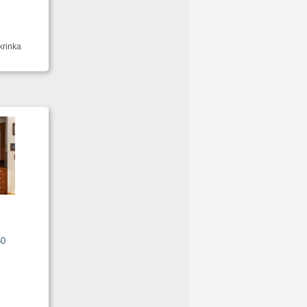
krinka
60