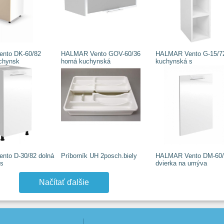
nto DK-60/82
HALMAR Vento GOV-60/36
HALMAR Vento G-15/72
chynsk
horná kuchynská
kuchynská s
nto D-30/82 dolná
Príborník UH 2posch.biely
HALMAR Vento DM-60/
 s
dvierka na umýva
Načítať ďalšie