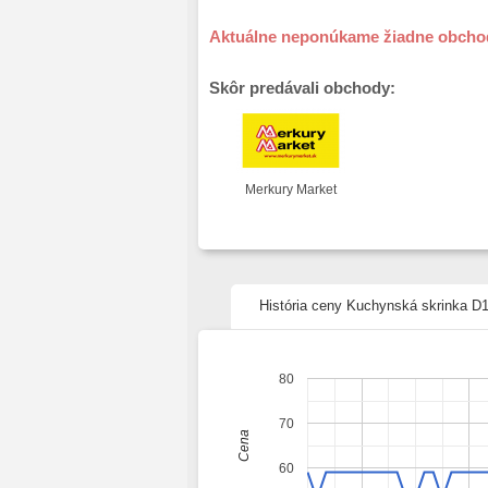
Aktuálne neponúkame žiadne obcho
Skôr predávali obchody:
Merkury Market
História ceny Kuchynská skrinka D
80
70
Cena
60