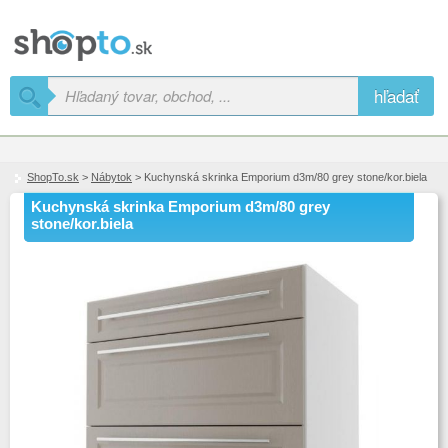
hľadať
ShopTo.sk
>
Nábytok
> Kuchynská skrinka Emporium d3m/80 grey stone/kor.biela
Kuchynská skrinka Emporium d3m/80 grey
stone/kor.biela