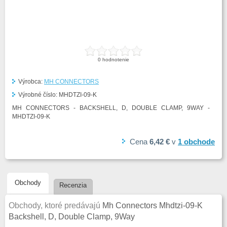
0
hodnotenie
Výrobca:
MH CONNECTORS
Výrobné číslo:
MHDTZI-09-K
MH CONNECTORS - BACKSHELL, D, DOUBLE CLAMP, 9WAY -
MHDTZI-09-K
Cena
6,42 €
v
1
obchode
Obchody
Recenzia
Obchody, ktoré predávajú
Mh Connectors Mhdtzi-09-K
Backshell, D, Double Clamp, 9Way