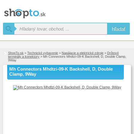
hľadať
ShopTo.sk
>
Technické vybavenie
>
Napájacie a elektrické zdroje
>
Drôtové
terminály a konektory
> Mh Connectors Mhdtzi-09-K Backshell, D, Double Clamp,
9Way
Mh Connectors Mhdtzi-09-K Backshell, D, Double
Clamp, 9Way