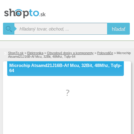
hľadať
ShopTo.sk
>
Elektronika
>
Obvodové dosky a komponenty
>
Polovodiče
> Microchip
Atsamd21J16B-Af Mcu, 32Bit, 48Mhz, Tqfp-64
Microchip Atsamd21J16B-Af Mcu, 32Bit, 48Mhz, Tqfp-
64