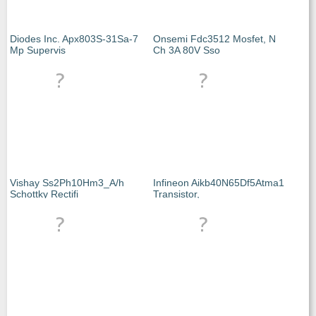
Diodes Inc. Apx803S-31Sa-7
Onsemi Fdc3512 Mosfet, N
Mp Supervis
Ch 3A 80V Sso
Vishay Ss2Ph10Hm3_A/h
Infineon Aikb40N65Df5Atma1
Schottky Rectifi
Transistor,