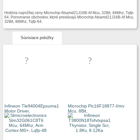
História najnižšej ceny Microchip Atsamd21J16B-Af Mcu, 32Bit, 48Mhz, Tqfp-
64. Porovnanie obchodov, ktoré predávajú Microchip Atsamd21J16B-Af Mcu,
32Bit, 48Mhz, Tqfp-64.
Súvisiace položky
Infineon Tle94004Epxuma1
Microchip Pic16F18877-I/mv
Motor Driver,
Mcu, 8Bit,