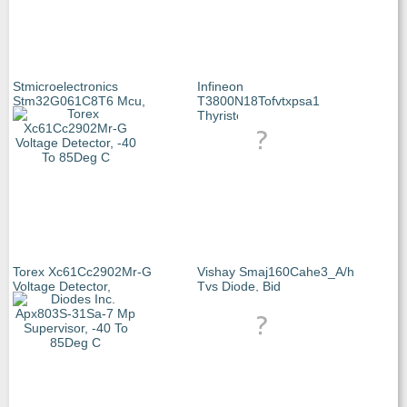
Stmicroelectronics
Infineon
Stm32G061C8T6 Mcu,
T3800N18Tofvtxpsa1
Thyristor,
Torex Xc61Cc2902Mr-G
Vishay Smaj160Cahe3_A/h
Voltage Detector,
Tvs Diode, Bid