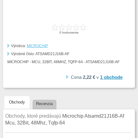
0
hodnotenie
Výrobca:
MICROCHIP
Výrobné číslo:
ATSAMD21J16B-AF
MICROCHIP - MCU, 32BIT, 48MHZ, TQFP-64 - ATSAMD21J16B-AF
Cena
2,22 €
v
1
obchode
Obchody
Recenzia
Obchody, ktoré predávajú
Microchip Atsamd21J16B-Af
Mcu, 32Bit, 48Mhz, Tqfp-64