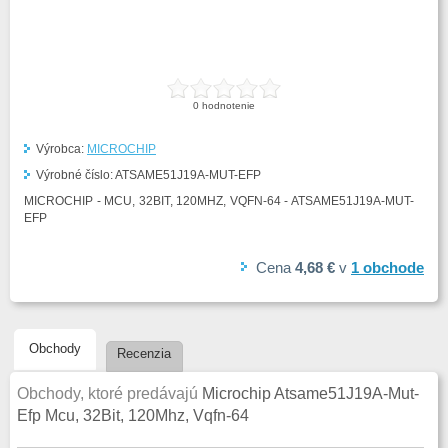
0
hodnotenie
Výrobca:
MICROCHIP
Výrobné číslo:
ATSAME51J19A-MUT-EFP
MICROCHIP - MCU, 32BIT, 120MHZ, VQFN-64 - ATSAME51J19A-MUT-
EFP
Cena
4,68 €
v
1
obchode
Obchody
Recenzia
Obchody, ktoré predávajú
Microchip Atsame51J19A-Mut-
Efp Mcu, 32Bit, 120Mhz, Vqfn-64