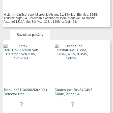
História najnižšej ceny Microchip Atsame51J19A-Mut-Efp Mcu, 32Bit,
120Mhz, Vqfn-64. Porovnanie obchodov, ktoré predávajú Microchip
Atsame51J19A-Mut-Efp Mcu, 32Bit, 120Mhz, Vqfn-64.
Súvisiace položky
Torex Xc61Cn2002Mrn Volt
Diodes Inc. Bzx84C4V7
Detector Nch
Diode, Zener, 4.