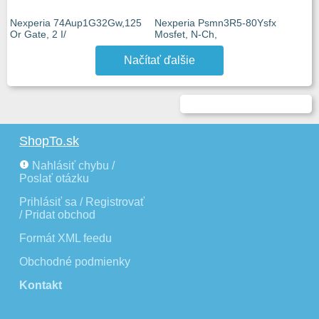
Nexperia 74Aup1G32Gw,125
Nexperia Psmn3R5-80Ysfx
Or Gate, 2 I/
Mosfet, N-Ch,
Načítať ďalšie
ShopTo.sk
Nahlásiť chybu /
Poslať otázku
Prihlásiť sa / Registrovať
/ Pridat obchod
Formát XML feedu
Obchodné podmienky
Kontakt