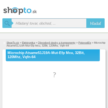
hľadať
ShopTo.sk
>
Elektronika
>
Obvodové dosky a komponenty
>
Polovodiče
> Microchip
Atsame51J19A-Mut-Efp Mcu, 32Bit, 120Mhz, Vqfn-64
Microchip Atsame51J19A-Mut-Efp Mcu, 32Bit,
120Mhz, Vqfn-64