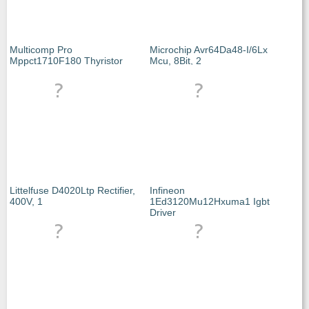
Multicomp Pro
Microchip Avr64Da48-I/6Lx
Mppct1710F180 Thyristor
Mcu, 8Bit, 2
Littelfuse D4020Ltp Rectifier,
Infineon
400V, 1
1Ed3120Mu12Hxuma1 Igbt
Driver