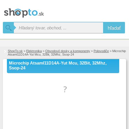
hľadať
ShopTo.sk
>
Elektronika
>
Obvodové dosky a komponenty
>
Polovodiče
> Microchip
Atsaml11D14A-Yut Mcu, 32Bit, 32Mhz, Ssop-24
Microchip Atsaml11D14A-Yut Mcu, 32Bit, 32Mhz,
Ssop-24