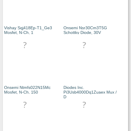
Vishay Sqj418Ep-T1_Ge3
Onsemi Nsr30Cm3T5G
Mosfet, N-Ch, 1
Schottky Diode, 30V
Onsemi Ntmfs022N15Mc
Diodes Inc.
Mosfet, N-Ch, 150
Pi3Usb4000Dq1Zuaex Mux /
D