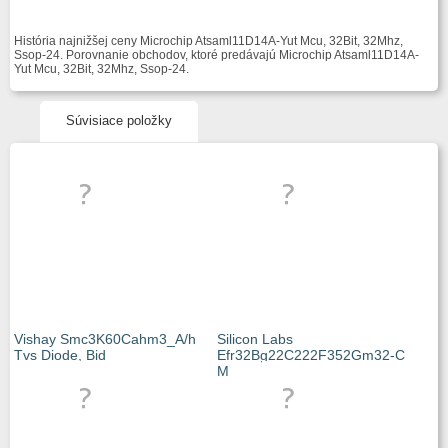
História najnižšej ceny Microchip Atsaml11D14A-Yut Mcu, 32Bit, 32Mhz,
Ssop-24. Porovnanie obchodov, ktoré predávajú Microchip Atsaml11D14A-
Yut Mcu, 32Bit, 32Mhz, Ssop-24.
Súvisiace položky
Vishay Smc3K60Cahm3_A/h
Silicon Labs
Tvs Diode, Bid
Efr32Bg22C222F352Gm32-C
M