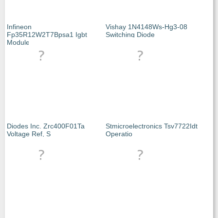
Infineon
Vishay 1N4148Ws-Hg3-08
Fp35R12W2T7Bpsa1 Igbt
Switching Diode
Module,
Diodes Inc. Zrc400F01Ta
Stmicroelectronics Tsv7722Idt
Voltage Ref, S
Operatio