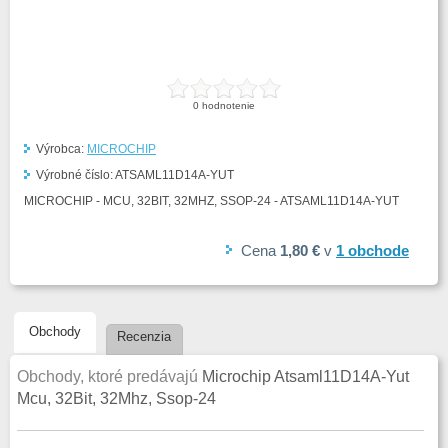
0
hodnotenie
Výrobca:
MICROCHIP
Výrobné číslo:
ATSAML11D14A-YUT
MICROCHIP - MCU, 32BIT, 32MHZ, SSOP-24 - ATSAML11D14A-YUT
Cena
1,80 €
v
1
obchode
Obchody
Recenzia
Obchody, ktoré predávajú
Microchip Atsaml11D14A-Yut
Mcu, 32Bit, 32Mhz, Ssop-24