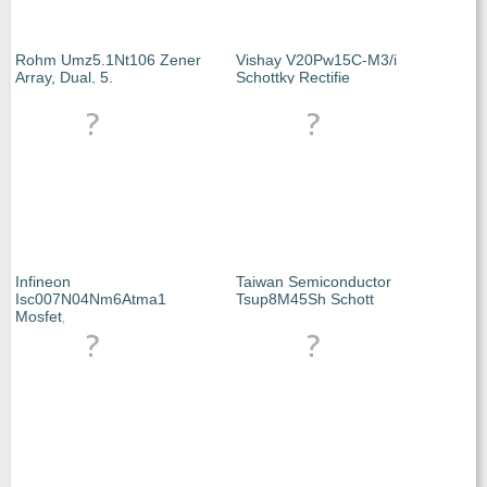
Rohm Umz5.1Nt106 Zener
Vishay V20Pw15C-M3/i
Array, Dual, 5.
Schottky Rectifie
Infineon
Taiwan Semiconductor
Isc007N04Nm6Atma1
Tsup8M45Sh Schott
Mosfet, N-C