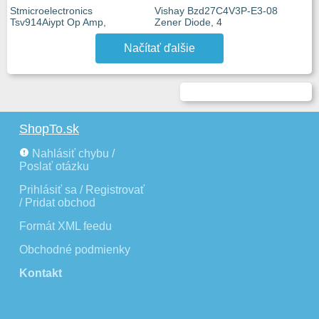
Stmicroelectronics
Vishay Bzd27C4V3P-E3-08
Tsv914Aiypt Op Amp,
Zener Diode, 4
Načítať ďalšie
ShopTo.sk
Nahlásiť chybu /
Poslať otázku
Prihlásiť sa / Registrovať
/ Pridat obchod
Formát XML feedu
Obchodné podmienky
Kontakt