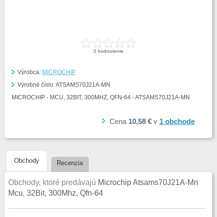
0
hodnotenie
Výrobca:
MICROCHIP
Výrobné číslo:
ATSAMS70J21A-MN
MICROCHIP - MCU, 32BIT, 300MHZ, QFN-64 - ATSAMS70J21A-MN
Cena
10,58 €
v
1
obchode
Obchody
Recenzia
Obchody, ktoré predávajú
Microchip Atsams70J21A-Mn
Mcu, 32Bit, 300Mhz, Qfn-64