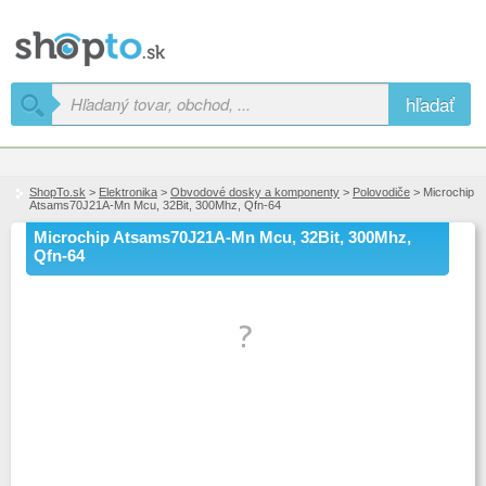
hľadať
ShopTo.sk
>
Elektronika
>
Obvodové dosky a komponenty
>
Polovodiče
> Microchip
Atsams70J21A-Mn Mcu, 32Bit, 300Mhz, Qfn-64
Microchip Atsams70J21A-Mn Mcu, 32Bit, 300Mhz,
Qfn-64