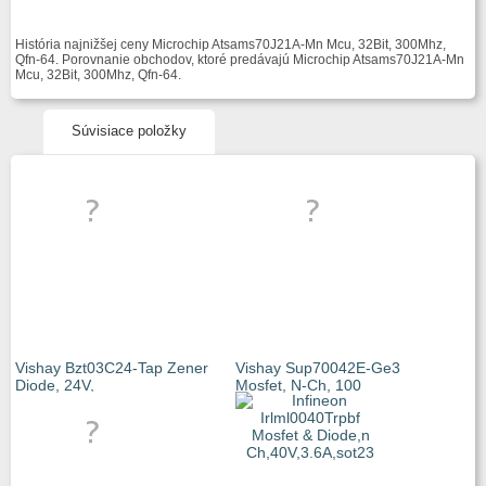
História najnižšej ceny Microchip Atsams70J21A-Mn Mcu, 32Bit, 300Mhz,
Qfn-64. Porovnanie obchodov, ktoré predávajú Microchip Atsams70J21A-Mn
Mcu, 32Bit, 300Mhz, Qfn-64.
Súvisiace položky
Vishay Bzt03C24-Tap Zener
Vishay Sup70042E-Ge3
Diode, 24V,
Mosfet, N-Ch, 100