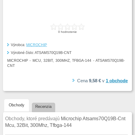
0
hodnotenie
Výrobca:
MICROCHIP
Výrobné číslo:
ATSAMS70Q19B-CNT
MICROCHIP - MCU, 32BIT, 300MHZ, TFBGA-144 - ATSAMS70Q19B-
CNT
Cena
9,58 €
v
1
obchode
Obchody
Recenzia
Obchody, ktoré predávajú
Microchip Atsams70Q19B-Cnt
Mcu, 32Bit, 300Mhz, Tfbga-144