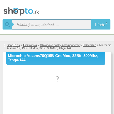
hľadať
ShopTo.sk
>
Elektronika
>
Obvodové dosky a komponenty
>
Polovodiče
> Microchip
Atsams70Q19B-Cnt Mcu, 32Bit, 300Mhz, Tfbga-144
Microchip Atsams70Q19B-Cnt Mcu, 32Bit, 300Mhz,
Tfbga-144