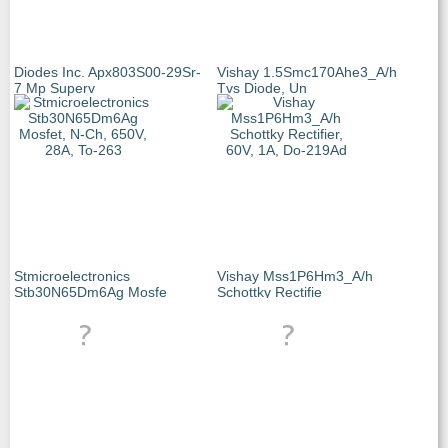
Diodes Inc. Apx803S00-29Sr-
Vishay 1.5Smc170Ahe3_A/h
7 Mp Superv
Tvs Diode, Un
Stmicroelectronics
Vishay Mss1P6Hm3_A/h
Stb30N65Dm6Ag Mosfe
Schottky Rectifie