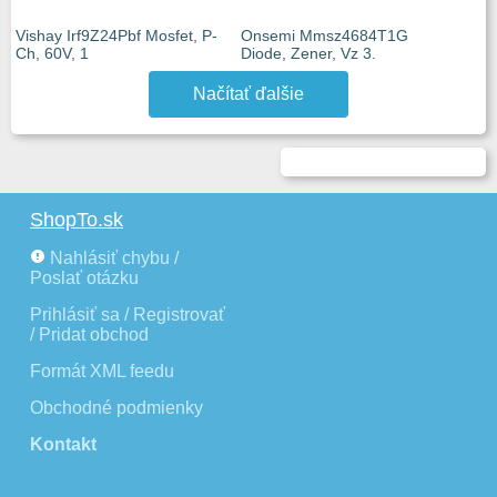
Vishay Irf9Z24Pbf Mosfet, P-
Onsemi Mmsz4684T1G
Ch, 60V, 1
Diode, Zener, Vz 3.
Načítať ďalšie
ShopTo.sk
Nahlásiť chybu /
Poslať otázku
Prihlásiť sa / Registrovať
/ Pridat obchod
Formát XML feedu
Obchodné podmienky
Kontakt