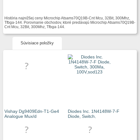
História najnižšej ceny Microchip Atsams70Q19B-Cnt Mcu, 32Bit, 300Mhz,
Tfbga-144. Porovnanie obchodov, ktoré predávajú Microchip Atsams70Q19B-
Cnt Mcu, 32Bit, 300Mhz, Tfbga-144.
Súvisiace položky
Vishay Dg9409Edn-T1-Ge4
Diodes Inc. 1N4148W-7-F
Analogue Mux/d
Diode, Switch,