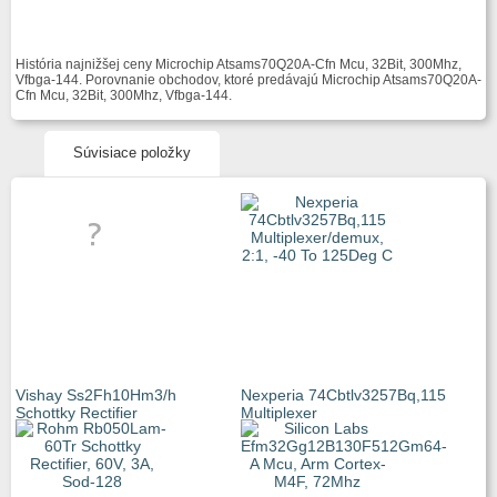
História najnižšej ceny Microchip Atsams70Q20A-Cfn Mcu, 32Bit, 300Mhz,
Vfbga-144. Porovnanie obchodov, ktoré predávajú Microchip Atsams70Q20A-
Cfn Mcu, 32Bit, 300Mhz, Vfbga-144.
Súvisiace položky
Vishay Ss2Fh10Hm3/h
Nexperia 74Cbtlv3257Bq,115
Schottky Rectifier
Multiplexer