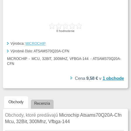
0
hodnotenie
Výrobca:
MICROCHIP
Výrobné číslo:
ATSAMS70Q20A-CFN
MICROCHIP - MCU, 32BIT, 300MHZ, VFBGA-144 - ATSAMS70Q20A-
CFN
Cena
9,58 €
v
1
obchode
Obchody
Recenzia
Obchody, ktoré predávajú
Microchip Atsams70Q20A-Cfn
Mcu, 32Bit, 300Mhz, Vfbga-144