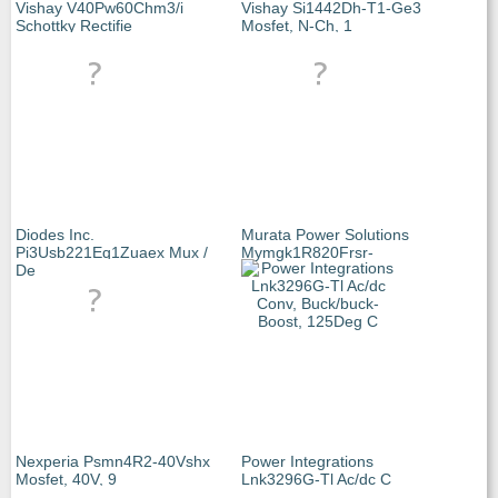
Vishay V40Pw60Chm3/i
Vishay Si1442Dh-T1-Ge3
Schottky Rectifie
Mosfet, N-Ch, 1
Diodes Inc.
Murata Power Solutions
Pi3Usb221Eq1Zuaex Mux /
Mymgk1R820Frsr-
De
Nexperia Psmn4R2-40Vshx
Power Integrations
Mosfet, 40V, 9
Lnk3296G-Tl Ac/dc C