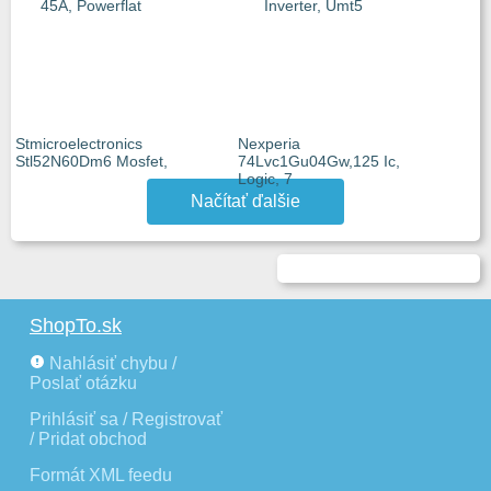
Stmicroelectronics
Nexperia
Stl52N60Dm6 Mosfet,
74Lvc1Gu04Gw,125 Ic,
Logic, 7
Načítať ďalšie
ShopTo.sk
Nahlásiť chybu /
Poslať otázku
Prihlásiť sa / Registrovať
/ Pridat obchod
Formát XML feedu