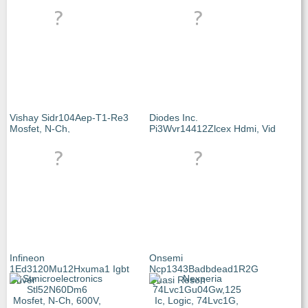
Vishay Sidr104Aep-T1-Re3
Diodes Inc.
Mosfet, N-Ch,
Pi3Wvr14412Zlcex Hdmi, Vid
Infineon
Onsemi
1Ed3120Mu12Hxuma1 Igbt
Ncp1343Badbdead1R2G
Driver
Quasi Reson