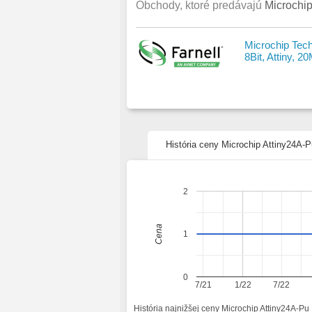
Obchody, ktoré predávajú
Microchip
Microchip Tec
8Bit, Attiny, 2
História ceny Microchip Attiny24A-P
2
Cena
1
0
7/21
1/22
7/22
História najnižšej ceny Microchip Attiny24A-Pu