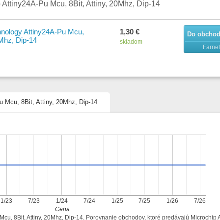
 Attiny24A-Pu Mcu, 8Bit, Attiny, 20Mhz, Dip-14
hnology Attiny24A-Pu Mcu,
1,30 €
Do obcho
0Mhz, Dip-14
skladom
Farnel
u Mcu, 8Bit, Attiny, 20Mhz, Dip-14
1/23
7/23
1/24
7/24
1/25
7/25
1/26
7/26
Cena
 Mcu, 8Bit, Attiny, 20Mhz, Dip-14. Porovnanie obchodov, ktoré predávajú Microchip 