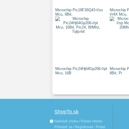
Microchip Pic18F26Q43-I/so
Microchip
Mcu, 8Bit,
I/r4X Mcu,
Microchip Pic24Hj64Gp206-I/pt
Microchip 
Mcu, 16B
8Bit, Pi
ShopTo.sk
Nahlásiť chybu / Poslať otázku
Prihlásiť sa / Registrovať / Pridat