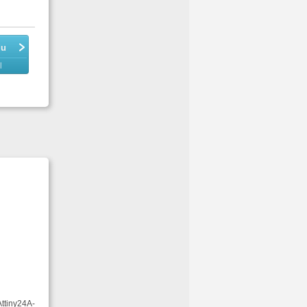
du
l
Attiny24A-