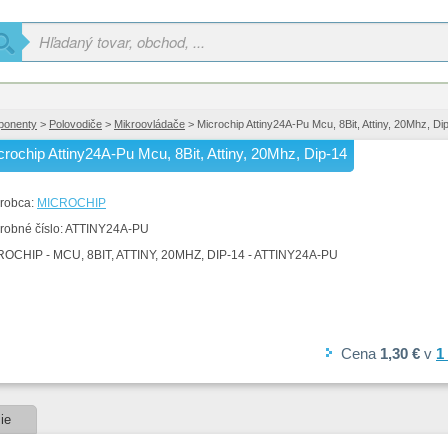
ponenty
>
Polovodiče
>
Mikroovládače
> Microchip Attiny24A-Pu Mcu, 8Bit, Attiny, 20Mhz, Di
crochip Attiny24A-Pu Mcu, 8Bit, Attiny, 20Mhz, Dip-14
robca:
MICROCHIP
robné číslo:
ATTINY24A-PU
OCHIP - MCU, 8BIT, ATTINY, 20MHZ, DIP-14 - ATTINY24A-PU
Cena
1,30 €
v
1
ie