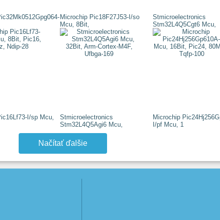
 Pic32Mk0512Gpg064-
Microchip Pic18F27J53-I/so
Stmicroelectronics
Mcu, 8Bit,
Stm32L4Q5Cgt6 Mcu,
Pic16Lf73-I/sp Mcu,
Stmicroelectronics
Microchip Pic24Hj256
Stm32L4Q5Agi6 Mcu,
I/pf Mcu, 1
Načítať ďalšie