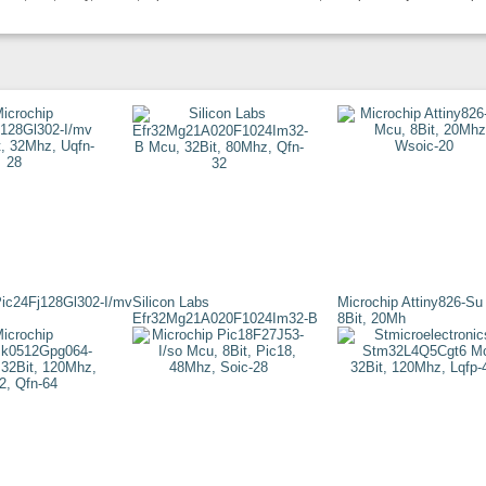
Pic24Fj128Gl302-I/mv
Silicon Labs
Microchip Attiny826-Su
Efr32Mg21A020F1024Im32-B
8Bit, 20Mh