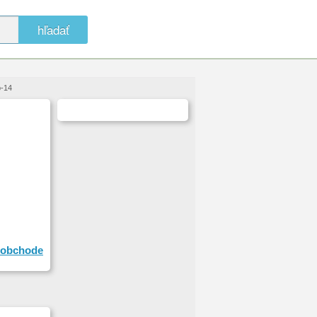
hľadať
p-14
obchode