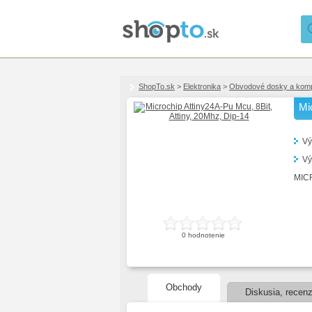
ShopTo.sk
>
Elektronika
>
Obvodové dosky a kom
Mi
Vý
Vý
MICR
0
hodnotenie
Obchody
Diskusia, recenz