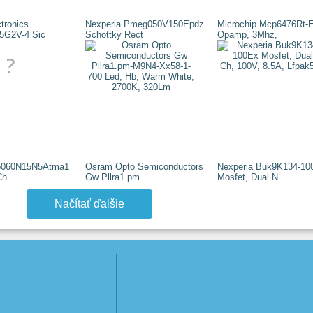
tronics
Nexperia Pmeg050V150Epdz
Microchip Mcp6476Rt-E
5G2V-4 Sic
Schottky Rect
Opamp, 3Mhz,
pb060N15N5Atma1
Osram Opto Semiconductors
Nexperia Buk9K134-10
Ch
Gw Pllra1.pm
Mosfet, Dual N
Načítať ďalšie