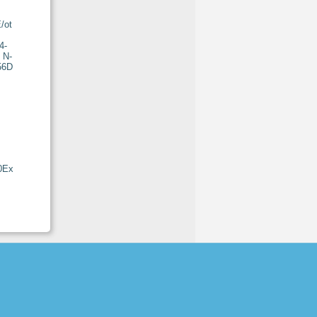
/ot
0Ex