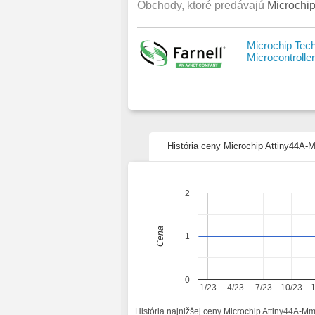
Obchody, ktoré predávajú
Microchip
Microchip Tec
Microcontroller
História ceny Microchip Attiny44A-M
2
Cena
1
0
1/23
4/23
7/23
10/23
História najnižšej ceny Microchip Attiny44A-Mm