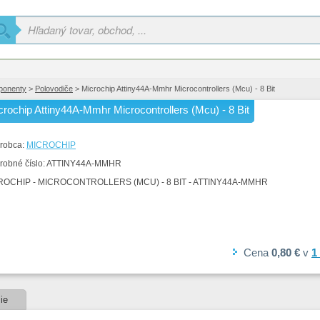
ponenty
>
Polovodiče
> Microchip Attiny44A-Mmhr Microcontrollers (Mcu) - 8 Bit
crochip Attiny44A-Mmhr Microcontrollers (Mcu) - 8 Bit
robca:
MICROCHIP
robné číslo:
ATTINY44A-MMHR
ROCHIP - MICROCONTROLLERS (MCU) - 8 BIT - ATTINY44A-MMHR
Cena
0,80 €
v
1
ie