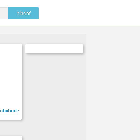
hľadať
obchode