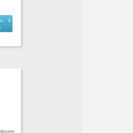
du
l
Attiny44A-