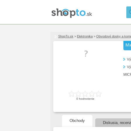
ShopTo.sk
>
Elektronika
>
Obvodové dosky a kom
Mi
Vý
Vý
MIC
0
hodnotenie
Obchody
Diskusia, recenz