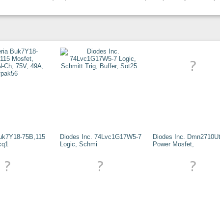
uk7Y18-75B,115
Diodes Inc. 74Lvc1G17W5-7
Diodes Inc. Dmn2710Ut
cq1
Logic, Schmi
Power Mosfet,