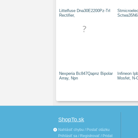
Littelfuse Dna30E2200Pz-Trl
Stmicroelec
Rectifier,
Sctwa35N6
Nexperia Bc847Qapnz Bipolar
Infineon I
Array, Npn
Mosfet, N-
ShopTo.sk
Nahlásiť chybu / Poslať otázku
Prihlásiť sa / Registrovať / Pridat