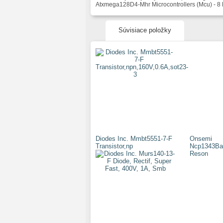
Atxmega128D4-Mhr Microcontrollers (Mcu) - 8 B
Súvisiace položky
Diodes Inc. Mmbt5551-7-F
Onsemi
Transistor,np
Ncp1343Ba
Reson