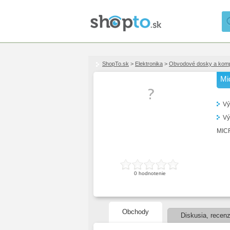
ShopTo.sk
>
Elektronika
>
Obvodové dosky a kom
Mi
Vý
Vý
MIC
0
hodnotenie
Obchody
Diskusia, recenz