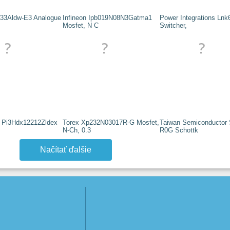
33Aldw-E3 Analogue
Infineon Ipb019N08N3Gatma1
Power Integrations Ln
Mosfet, N C
Switcher,
. Pi3Hdx12212Zldex
Torex Xp232N03017R-G Mosfet,
Taiwan Semiconductor 
N-Ch, 0.3
R0G Schottk
Načítať ďalšie