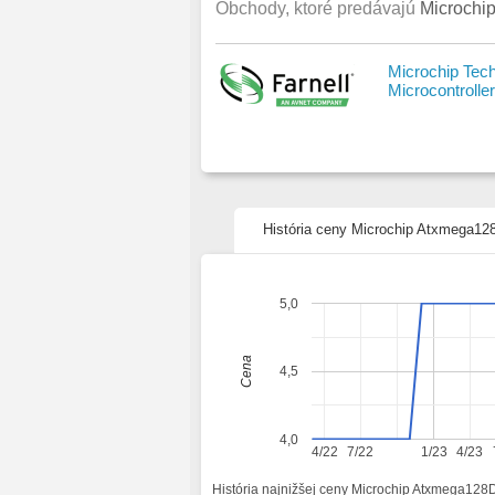
Obchody, ktoré predávajú
Microchip
Microchip Te
Microcontroller
História ceny Microchip Atxmega128D
5,0
Cena
4,5
4,0
4/22
7/22
1/23
4/23
História najnižšej ceny Microchip Atxmega128D