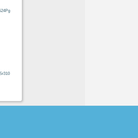
k624Pg
Sr310