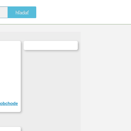
hľadať
obchode