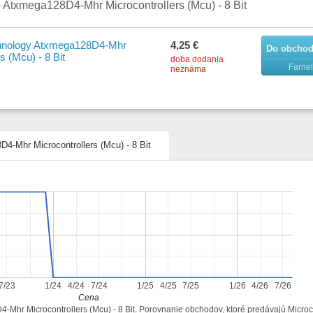
 Atxmega128D4-Mhr Microcontrollers (Mcu) - 8 Bit
chnology Atxmega128D4-Mhr
4,25 €
Do obcho
s (Mcu) - 8 Bit
doba dodania
Farnel
neznáma
4-Mhr Microcontrollers (Mcu) - 8 Bit
7/23
1/24
4/24
7/24
1/25
4/25
7/25
1/26
4/26
7/26
Cena
4-Mhr Microcontrollers (Mcu) - 8 Bit. Porovnanie obchodov, ktoré predávajú Micro