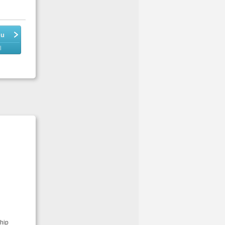
du
l
chip