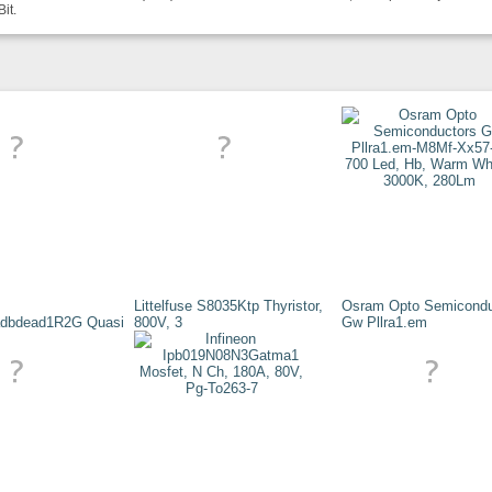
it.
Littelfuse S8035Ktp Thyristor,
Osram Opto Semicondu
dbdead1R2G Quasi
800V, 3
Gw Pllra1.em