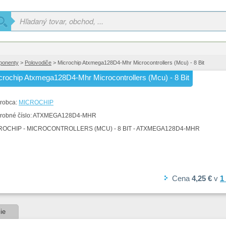
ponenty
>
Polovodiče
> Microchip Atxmega128D4-Mhr Microcontrollers (Mcu) - 8 Bit
crochip Atxmega128D4-Mhr Microcontrollers (Mcu) - 8 Bit
robca:
MICROCHIP
robné číslo:
ATXMEGA128D4-MHR
ROCHIP - MICROCONTROLLERS (MCU) - 8 BIT - ATXMEGA128D4-MHR
Cena
4,25 €
v
1
ie