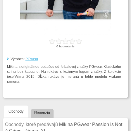
0
hodnotenie
Výrobca:
PGwear
Mikina s originálnou potlačou od futbalovej značky PGwear. Klasického
strihu bez kapucne. Na rukáve s koženým logom značky. Z kolekcie
jeseň/zima 2015. Dĺžka rukávu je meraná u tohto modelu vrátane
ramena.
Obchody
Recenzia
Obchody, ktoré predávajú
Mikina PGwear Passion is Not
A Crime - čierna, XL