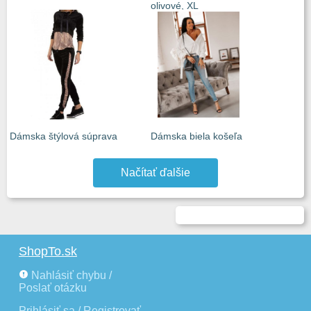
olivové, XL
Dámska štýlová súprava
Dámska biela košeľa
Načítať ďalšie
ShopTo.sk
Nahlásiť chybu /
Poslať otázku
Prihlásiť sa / Registrovať