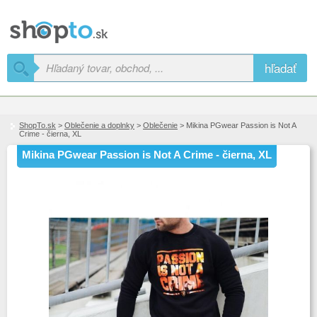
hľadať
ShopTo.sk
>
Oblečenie a doplnky
>
Oblečenie
> Mikina PGwear Passion is Not A
Crime - čierna, XL
Mikina PGwear Passion is Not A Crime - čierna, XL