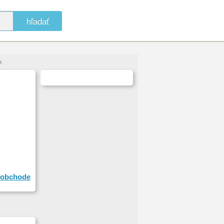
hľadať
m
obchode