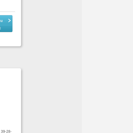
du
l
 39-28-