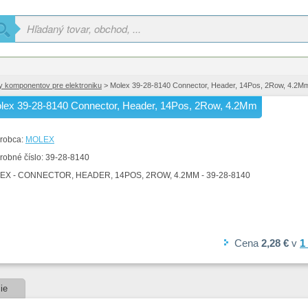
y komponentov pre elektroniku
> Molex 39-28-8140 Connector, Header, 14Pos, 2Row, 4.2M
lex 39-28-8140 Connector, Header, 14Pos, 2Row, 4.2Mm
robca:
MOLEX
robné číslo:
39-28-8140
EX - CONNECTOR, HEADER, 14POS, 2ROW, 4.2MM - 39-28-8140
Cena
2,28 €
v
1
ie