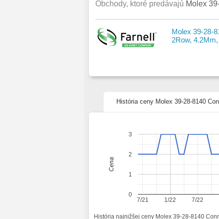
Obchody, ktoré predávajú
Molex 39
Molex 39-28-8
2Row, 4.2Mm,
História ceny Molex 39-28-8140 Co
3
2
Cena
1
0
7/21
1/22
7/22
História najnižšej ceny Molex 39-28-8140 Con