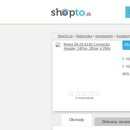
ShopTo.sk
>
Elektronika
>
Komponenty
>
Konektor
Mo
Vý
Vý
MOL
0
hodnotenie
Obchody
Diskusia, recenz