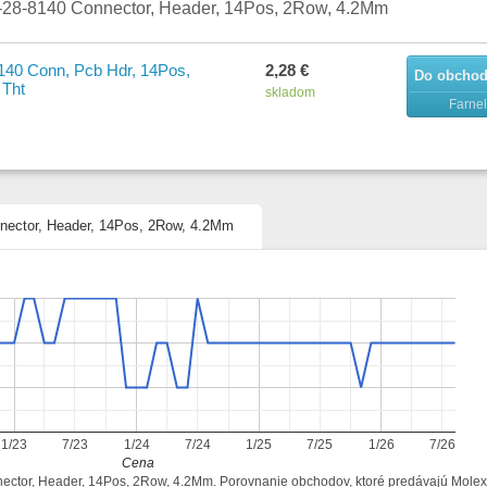
-28-8140 Connector, Header, 14Pos, 2Row, 4.2Mm
140 Conn, Pcb Hdr, 14Pos,
2,28 €
Do obcho
 Tht
skladom
Farnel
nnector, Header, 14Pos, 2Row, 4.2Mm
1/23
7/23
1/24
7/24
1/25
7/25
1/26
7/26
Cena
nector, Header, 14Pos, 2Row, 4.2Mm. Porovnanie obchodov, ktoré predávajú Molex