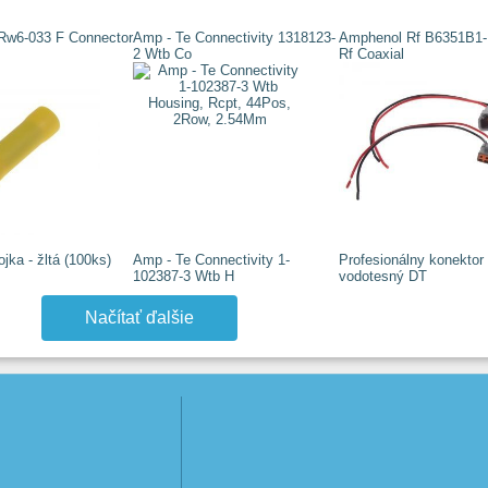
 Rw6-033 F Connector
Amp - Te Connectivity 1318123-
Amphenol Rf B6351B1
2 Wtb Co
Rf Coaxial
jka - žltá (100ks)
Amp - Te Connectivity 1-
Profesionálny konektor 
102387-3 Wtb H
vodotesný DT
Načítať ďalšie