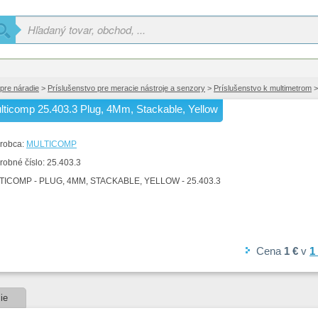
pre náradie
>
Príslušenstvo pre meracie nástroje a senzory
>
Príslušenstvo k multimetrom
>
lticomp 25.403.3 Plug, 4Mm, Stackable, Yellow
robca:
MULTICOMP
robné číslo:
25.403.3
TICOMP - PLUG, 4MM, STACKABLE, YELLOW - 25.403.3
Cena
1 €
v
1
ie