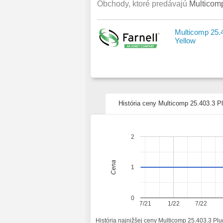
Obchody, ktoré predávajú
Multicomp
Multicomp 25.
Yellow
História ceny Multicomp 25.403.3 P
2
Cena
1
0
7/21
1/22
7/22
História najnižšej ceny Multicomp 25.403.3 Pl