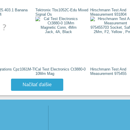
25.403.1 Banana
Tektronix Tbs1052C-Edu Mixed
Hirschmann Test And
4
Signal Os
Measurement 931804
grations Cpz1061M-Tl
Cal Test Electronics Ct3880-0
Hirschmann Test And
10Mm Mag
Measurement 975455
Načítať ďalšie