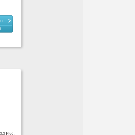
du
l
3.3 Plug,