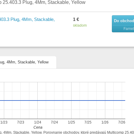
 25.403.3 Plug, 4Mm, Stackable, Yellow
403.3 Plug, 4Mm, Stackable,
1 €
Do obcho
skladom
Farnel
lug, 4Mm, Stackable, Yellow
1/23
7/23
1/24
7/24
1/25
7/25
1/26
7/26
Cena
ug, 4Mm, Stackable, Yellow. Porovnanie obchodov, ktoré predávajú Multicomp 25.40