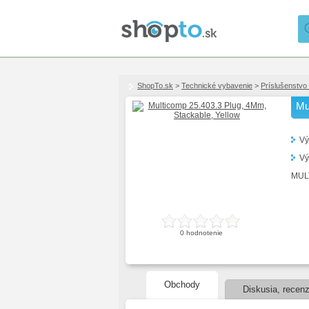
ShopTo.sk
>
Technické vybavenie
>
Príslušenstvo 
Mu
Vý
Vý
MUL
0
hodnotenie
Obchody
Diskusia, recenz