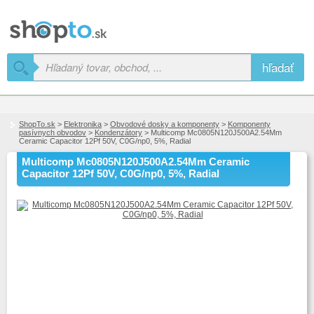
hľadať
ShopTo.sk
>
Elektronika
>
Obvodové dosky a komponenty
>
Komponenty
pasívnych obvodov
>
Kondenzátory
> Multicomp Mc0805N120J500A2.54Mm
Ceramic Capacitor 12Pf 50V, C0G/np0, 5%, Radial
Multicomp Mc0805N120J500A2.54Mm Ceramic
Capacitor 12Pf 50V, C0G/np0, 5%, Radial