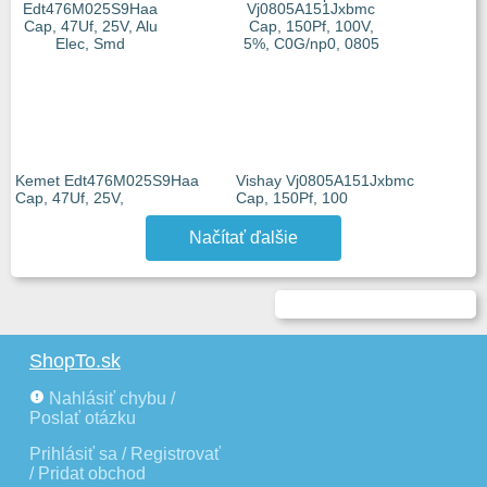
Kemet Edt476M025S9Haa
Vishay Vj0805A151Jxbmc
Cap, 47Uf, 25V,
Cap, 150Pf, 100
Načítať ďalšie
ShopTo.sk
Nahlásiť chybu /
Poslať otázku
Prihlásiť sa / Registrovať
/ Pridat obchod