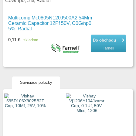
C0G/np0, 5%, Radial
Multicomp Mc0805N120J500A2.54Mm
Ceramic Capacitor 12Pf 50V, C0G/np0,
5%, Radial
0,11 €
skladom
Do obchodu
Farnell
Súvisiace položky