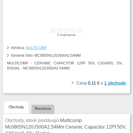
0
hodnotenie
Výrobca:
MULTICOMP
Výrobné číslo:
MC0805N120J500A2.54MM
MULTICOMP - CERAMIC CAPACITOR 12PF 50V, C0G/NP0, 5%,
RADIAL - MC0805N120J500A2.54MM
Cena
0,11 €
v
1
obchode
Obchody
Recenzia
Obchody, ktoré predávajú
Multicomp
Mc0805N120J500A2.54Mm Ceramic Capacitor 12Pf 50V,