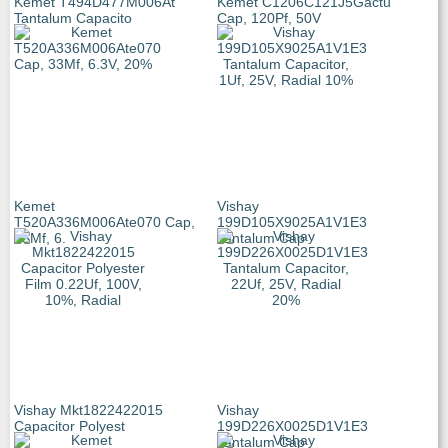
Kemet T494D477M006At
Kemet C1206C121J5Gactu
Tantalum Capacito
Cap, 120Pf, 50V
Kemet
Vishay
T520A336M006Ate070 Cap,
199D105X9025A1V1E3
33Μf, 6.
Tantalum Cap
Vishay Mkt1822422015
Vishay
Capacitor Polyest
199D226X0025D1V1E3
Tantalum Cap