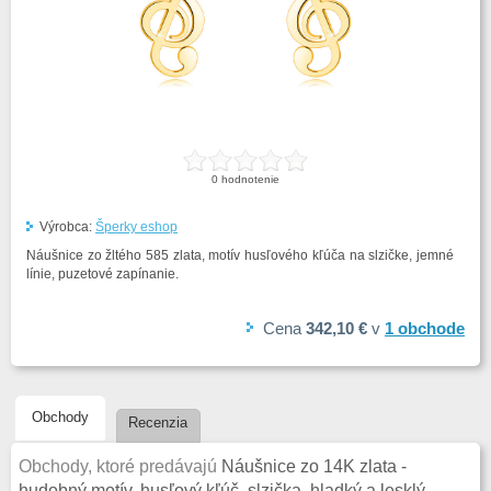
0
hodnotenie
Výrobca:
Šperky eshop
Náušnice zo žltého 585 zlata, motív husľového kľúča na slzičke, jemné
línie, puzetové zapínanie.
Cena
342,10 €
v
1
obchode
Obchody
Recenzia
Obchody, ktoré predávajú
Náušnice zo 14K zlata -
hudobný motív, husľový kľúč, slzička, hladký a lesklý