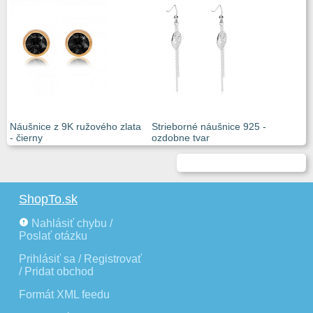
Náušnice z 9K ružového zlata
Strieborné náušnice 925 -
- čierny
ozdobne tvar
ShopTo.sk
Nahlásiť chybu /
Poslať otázku
Prihlásiť sa / Registrovať
/ Pridat obchod
Formát XML feedu