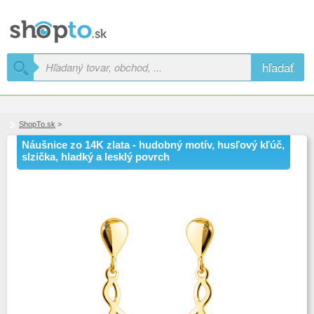
hľadať
ShopTo.sk
>
Náušnice zo 14K zlata - hudobný motív, husľový kľúč,
slzička, hladký a lesklý povrch