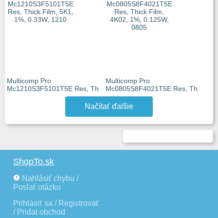
Multicomp Pro
Multicomp Pro
Mc1210S3F5101T5E Res, Th
Mc0805S8F4021T5E Res, Th
Načítať ďalšie
ShopTo.sk
Nahlásiť chybu /
Poslať otázku
Prihlásiť sa / Registrovať
/ Pridat obchod