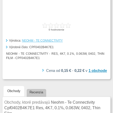
0
hodnotenie
Výrobca:
NEOHM - TE CONNECTIVITY
Výrobné číslo:
CPF0402B4K7E1
NEOHM - TE CONNECTIVITY - RES, 4K7, 0.1%, 0.063W, 0402, THIN
FILM - CPF0402B4K7E1
Cena
od
0,15 €
-
0,22 €
v
1
obchode
Obchody
Recenzia
Obchody, ktoré predávajú
Neohm - Te Connectivity
Cpf0402B4K7E1 Res, 4K7, 0.1%, 0.063W, 0402, Thin