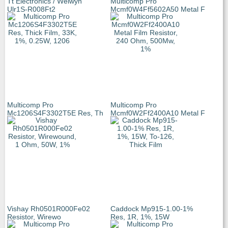
Tt Electronics / Welwyn
Multicomp Pro
Ulr1S-R008Ft2
Mcmf0W4Ff5602A50 Metal F
Multicomp Pro
Multicomp Pro
Mc1206S4F3302T5E Res, Th
Mcmf0W2Ff2400A10 Metal F
Vishay Rh0501R000Fe02
Caddock Mp915-1.00-1%
Resistor, Wirewo
Res, 1R, 1%, 15W