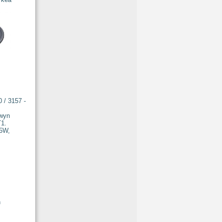
 / 3157 -
n