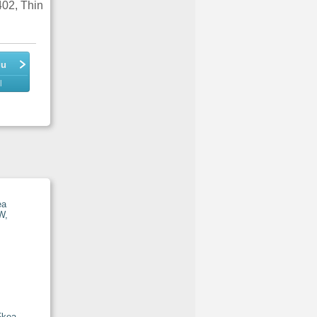
02, Thin
du
l
Fkea