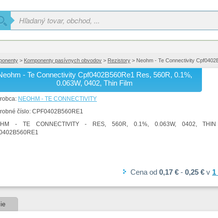
ponenty
>
Komponenty pasívnych obvodov
>
Rezistory
> Neohm - Te Connectivity Cpf0402
Neohm - Te Connectivity Cpf0402B560Re1 Res, 560R, 0.1%,
0.063W, 0402, Thin Film
robca:
NEOHM - TE CONNECTIVITY
robné číslo:
CPF0402B560RE1
HM - TE CONNECTIVITY - RES, 560R, 0.1%, 0.063W, 0402, THIN
0402B560RE1
Cena
od
0,17 €
-
0,25 €
v
1
ie