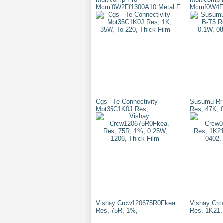
Mcmf0W2Ff1300A10 Metal F
Mcmf0W4Ff
Cgs - Te Connectivity
Susumu Rr
Mpt35C1K0J Res,
Res, 47K, 
Vishay Crcw120675R0Fkea.
Vishay Cr
Res, 75R, 1%,
Res, 1K21,