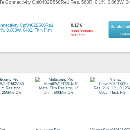
Te Connectivity Cpf0402B560Re1 Res, 560R, 0.1%, 0.063W, 04
nnectivity Cpf0402B560Re1
0,17 €
Do obcho
%, 0.063W, 0402, Thin Film
doba dodania
Farnel
neznáma
Pro
Multicomp Pro
Vishay Crcw080521K0