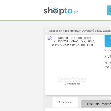
ShopTo.sk
>
Elektronika
>
Obvodové dosky a kom
Vý
Vý
NEO
CPF
0
hodnotenie
Obchody
Diskusia, recenz