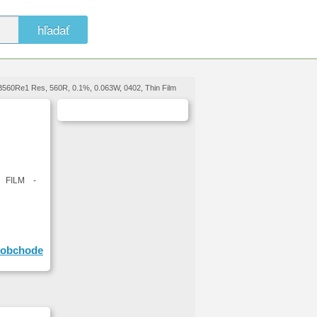
hľadať
B560Re1 Res, 560R, 0.1%, 0.063W, 0402, Thin Film
 FILM -
obchode