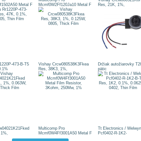
1502A50 Metal F
Mcmf0W2Ff120Ja10 Metal F
Res, 21K, 1%,
1220P-473-B-T5
Vishay Crcw080538K3Fkea
Držiak autožiarovky T20
0.1%
Res, 38K3, 1%,
pätic
cw04021K21Fked
Multicomp Pro
Tt Electronics / Welwy
 1%,
Mcmf0W4Ff3001A50 Metal F
Pcf0402-R-1K2-