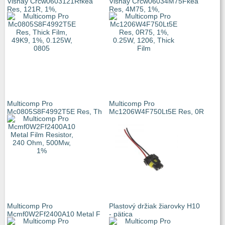
Vishay Crcw0603121Rfkea
Vishay Crcw06034M75Fkea
Res, 121R, 1%,
Res, 4M75, 1%,
Multicomp Pro
Multicomp Pro
Mc0805S8F4992T5E Res, Th
Mc1206W4F750Lt5E Res, 0R
Multicomp Pro
Plastový držiak žiarovky H10
Mcmf0W2Ff2400A10 Metal F
- pätica