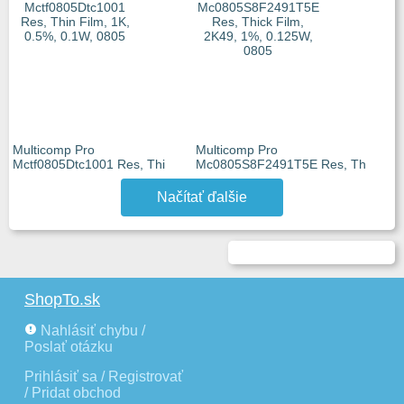
Multicomp Pro
Multicomp Pro
Mctf0805Dtc1001 Res, Thi
Mc0805S8F2491T5E Res, Th
Načítať ďalšie
ShopTo.sk
Nahlásiť chybu /
Poslať otázku
Prihlásiť sa / Registrovať
/ Pridat obchod