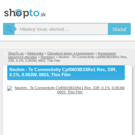
hľadať
ShopTo.sk
>
Elektronika
>
Obvodové dosky a komponenty
>
Komponenty
pasívnych obvodov
>
Rezistory
> Neohm - Te Connectivity Cpf0603B33Re1 Res,
33R, 0.1%, 0.063W, 0603, Thin Film
Neohm - Te Connectivity Cpf0603B33Re1 Res, 33R,
0.1%, 0.063W, 0603, Thin Film