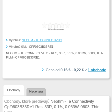
0
hodnotenie
Výrobca:
NEOHM - TE CONNECTIVITY
Výrobné číslo:
CPF0603B33RE1
NEOHM - TE CONNECTIVITY - RES, 33R, 0.1%, 0.063W, 0603, THIN
FILM - CPF0603B33RE1
Cena
od
0,16 €
-
0,22 €
v
1
obchode
Obchody
Recenzia
Obchody, ktoré predávajú
Neohm - Te Connectivity
Cpf0603B33Re1 Res, 33R, 0.1%, 0.063W, 0603, Thin