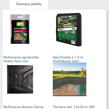
Súvisiace položky
Mulčovacia agrotextília
AgroTextília 1 x 5 m
Hobby Agro-nov
/mulč/tkaná čiern
Mulčovacia tkanina čierna
Tieniaca sieť 1,5x10 m 180