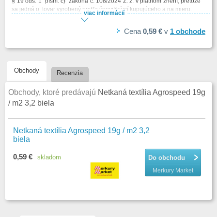
§ 19 ods. 1 písm. c) zákona č. 108/2024 Z. z. v platnom znení, pretože
sa jedná o tovar vyrobený podľa špecifikácií kupujúceho a na mieru.
viac informácií
Tovar takto vyhotovený podľa Vašej požiadavky je po jeho vyrobení
Cena
0,59 €
v
1
obchode
takmer nemožné predať inému zákazníkovi ako Vám. Preto Vás
dôrazne žiadame, aby ste boli veľmi pozorní pri vytváraní objednávky
tak, aby ste si skutočne objednali iba taký rozmer a zadali takú
špecifikáciu tovaru, ktorý od nás skutočne prevezmete. V prípade
nejasností sa neváhajte obrátiť na našu infolinku.
Obchody
Recenzia
Obchody, ktoré predávajú
Netkaná textília Agrospeed 19g
/ m2 3,2 biela
Netkaná textília Agrospeed 19g / m2 3,2
biela
0,59 €
skladom
Do obchodu
Merkury Market