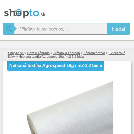
hľadať
ShopTo.sk
>
Dom a záhrada
>
Trávnik a záhrada
>
Záhradkárstvo
>
Exteriérové
látky
> Netkaná textília Agrospeed 19g / m2 3,2 biela
Netkaná textília Agrospeed 19g / m2 3,2 biela