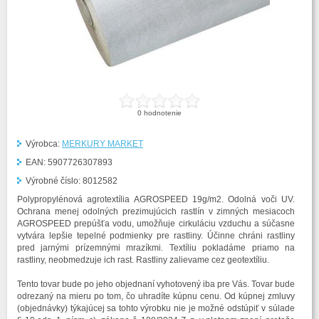
0
hodnotenie
Výrobca:
MERKURY MARKET
EAN:
5907726307893
Výrobné číslo:
8012582
Polypropylénová agrotextília AGROSPEED 19g/m2. Odolná voči UV.
Ochrana menej odolných prezimujúcich rastlín v zimných mesiacoch
AGROSPEED prepúšťa vodu, umožňuje cirkuláciu vzduchu a súčasne
vytvára lepšie tepelné podmienky pre rastliny. Účinne chráni rastliny
pred jarnými prízemnými mrazíkmi. Textíliu pokladáme priamo na
rastliny, neobmedzuje ich rast. Rastliny zalievame cez geotextíliu.
Tento tovar bude po jeho objednaní vyhotovený iba pre Vás. Tovar bude
odrezaný na mieru po tom, čo uhradíte kúpnu cenu. Od kúpnej zmluvy
(objednávky) týkajúcej sa tohto výrobku nie je možné odstúpiť v súlade