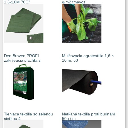
1.6x10M 70G/
g/m2 tmavoz
Den Braven PROFI
Mulčovacia agrotextília 1,6 ×
zakrývacia plachta s
10 m, 50
Tieniaca textília so zelenou
Netkaná textília proti burinám
sieťkou 4
50g / m