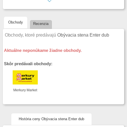
plastové úchytky\r
nastaviteľné pánty\r
zásuvky na kolieskových výsuvoch\r
hrany vyrobené z odolného ABS materiálu - zvýšená odolnosť proti
Obchody
oderu a vlhkosti\r
Recenzia
Komponenty obývacej steny sú montované konfirmátmi, excentrami a
kolíkovými spojmi.\r
Obchody, ktoré predávajú
Obývacia stena Enter dub
\r
Jednotlivé prvky zostavy ENTER môžu byť voľne rozmiestnené.
Aktuálne neponúkame žiadne obchody.
Skôr predávali obchody:
Merkury Market
História ceny Obývacia stena Enter dub