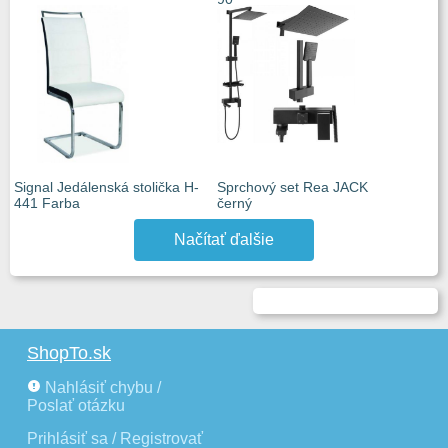
Signal Jedálenská stolička H-
Sprchový set Rea JACK
441 Farba
černý
Načítať ďalšie
ShopTo.sk
Nahlásiť chybu /
Poslať otázku
Prihlásiť sa / Registrovať