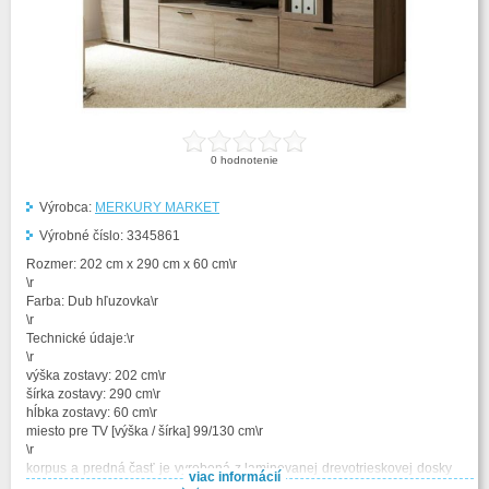
0
hodnotenie
Výrobca:
MERKURY MARKET
Výrobné číslo:
3345861
Rozmer: 202 cm x 290 cm x 60 cm\r
\r
Farba: Dub hľuzovka\r
\r
Technické údaje:\r
\r
výška zostavy: 202 cm\r
šírka zostavy: 290 cm\r
hĺbka zostavy: 60 cm\r
miesto pre TV [výška / šírka] 99/130 cm\r
\r
korpus a predná časť je vyrobená z laminovanej drevotrieskovej dosky
viac informácií
s hrúbkou 16 mm\r