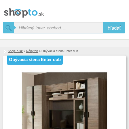
hľadať
ShopTo.sk
>
Nábytok
> Obývacia stena Enter dub
Obývacia stena Enter dub