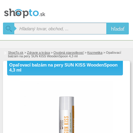
hľadať
ShopTo.sk
>
Zdravie a krása
>
Osobná starostlivosť
>
Kozmetika
> Opaľovací
balzám na pery SUN KISS WoodenSpoon 4,3 ml
Opaľovací balzám na pery SUN KISS WoodenSpoon
4,3 ml