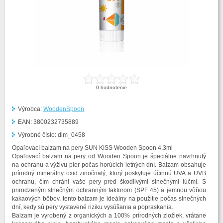
0
hodnotenie
Výrobca:
WoodenSpoon
EAN:
3800232735889
Výrobné číslo:
dim_0458
Opaľovací balzam na pery SUN KISS Wooden Spoon 4,3ml
Opaľovací balzam na pery od Wooden Spoon je špeciálne navrhnutý
na ochranu a výživu pier počas horúcich letných dní. Balzam obsahuje
prírodný minerálny oxid zinočnatý, ktorý poskytuje účinnú UVA a UVB
ochranu, čím chráni vaše pery pred škodlivými slnečnými lúčmi. S
prirodzeným slnečným ochranným faktorom (SPF 45) a jemnou vôňou
kakaových bôbov, tento balzam je ideálny na použitie počas slnečných
dní, kedy sú pery vystavené riziku vysúšania a popraskania.
Balzam je vyrobený z organických a 100% prírodných zložiek, vrátane