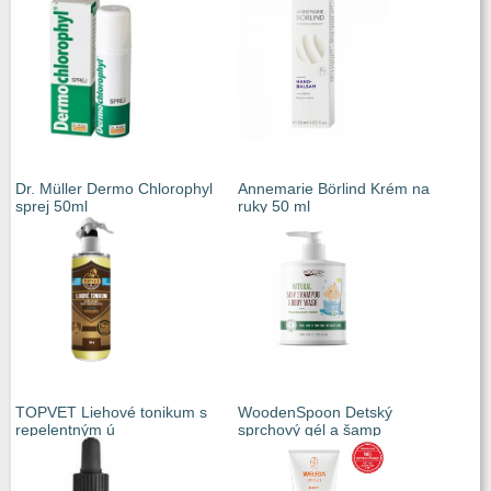
Dr. Müller Dermo Chlorophyl
Annemarie Börlind Krém na
sprej 50ml
ruky 50 ml
TOPVET Liehové tonikum s
WoodenSpoon Detský
repelentným ú
sprchový gél a šamp