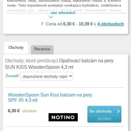
kokosového oleja, bambuckého masla, kakaového masla a včelieho
vosku. Tieto ingrediencie poskytujú vynikajúcu hydratáciu, zmäkčenie a
regeneráciu pier, zároveň ich chránia pred nepriaznivými vplyvmi
viac informácií
prostredia. Non-nano oxid zinočnatý zabezpečuje, že produkt je šetrný
k pokožke aj k morskému životu.
Cena
od
6,30 €
-
10,39 €
v
4
obchodoch
Prečo sú pery v lete obzvlášť zraniteľné?
Intenzívne UV žiarenie: Slnko nielenže opaľuje našu pokožku, ale môže
spôsobiť aj popáleniny na perách. Tie sú často bolestivé a môžu viesť k
Obchody
Recenzia
ich vysušeniu a praskaniu.
Vysoké teploty a nízka vlhkosť: Kombinácia horúceho počasia a nízkej
Obchody, ktoré predávajú
vlhkosti môže pery rýchlo vysušiť a podráždiť.
Opaľovací balzám na pery
Časté olizovanie pier: Keď sú pery suché, častejšie si ich olizujeme.
SUN KISS WoodenSpoon 4,3 ml
Sliny však obsahujú enzýmy, ktoré môžu ďalej poškodiť u?
Zoradiť
WoodenSpoon Sun Kiss balzam na pery
SPF 45 4.3 ml
6,30 €
skladom
Do obchodu
NOTINO