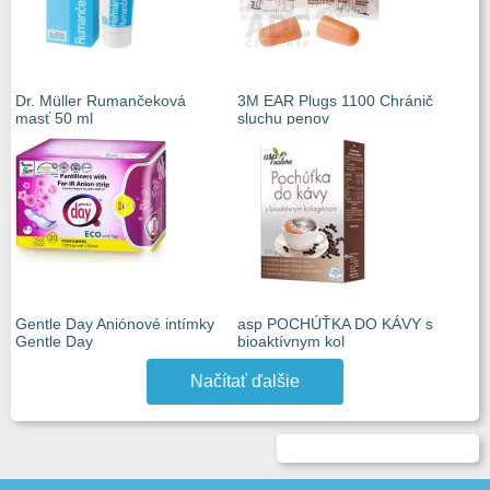
Dr. Müller Rumančeková
3M EAR Plugs 1100 Chránič
masť 50 ml
sluchu penov
Gentle Day Aniónové intímky
asp POCHÚŤKA DO KÁVY s
Gentle Day
bioaktívnym kol
Načítať ďalšie