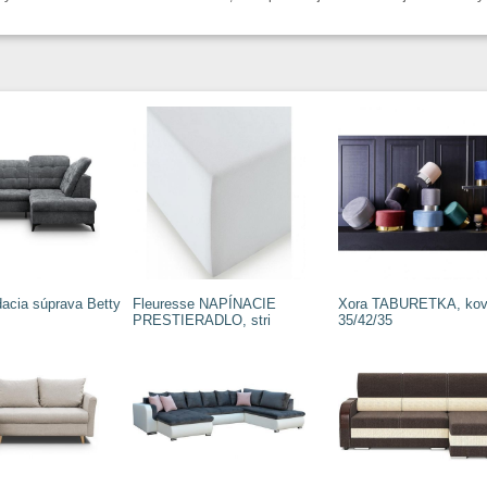
acia súprava Betty
Fleuresse NAPÍNACIE
Xora TABURETKA, kov, 
PRESTIERADLO, stri
35/42/35