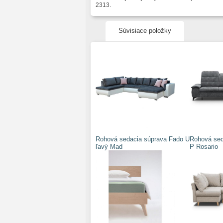
2313.
Súvisiace položky
Rohová sedacia súprava Fado U
Rohová sed
ľavý Mad
P Rosario