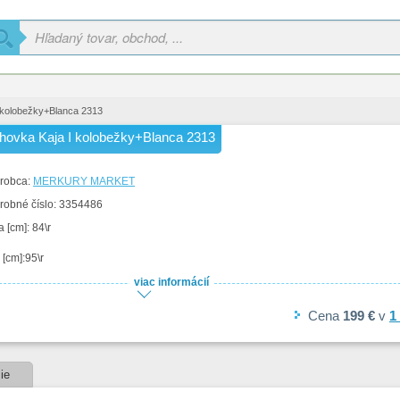
 kolobežky+Blanca 2313
hovka Kaja I kolobežky+Blanca 2313
robca:
MERKURY MARKET
robné číslo:
3354486
 [cm]: 84\r
 [cm]:95\r
viac informácií
 [cm]: 95\r
Cena
199 €
v
1
ie plocha: ano\r
ha na spanie: 195x80 cm\r
ie
hová látka: materiál\r