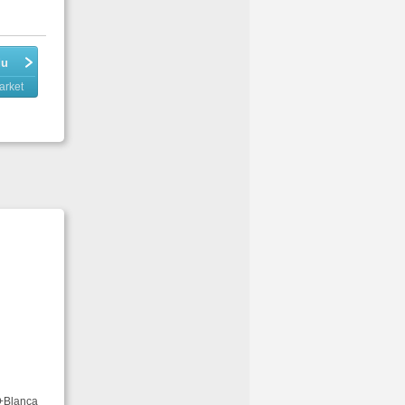
du
arket
y+Blanca