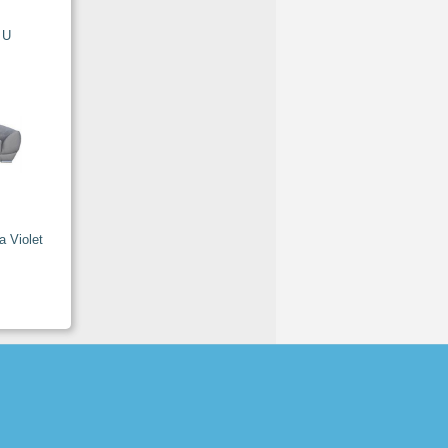
 U
 Violet