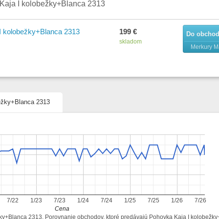
Kaja I kolobežky+Blanca 2313
edenie: uniwersalny\r
ý priestor: ano\r
I kolobežky+Blanca 2313
199 €
Do obcho
ný priestor – počet kusov: 1\r
skladom
Merkury M
nosť [kg]: 40
bežky+Blanca 2313
7/22
1/23
7/23
1/24
7/24
1/25
7/25
1/26
7/26
Cena
ežky+Blanca 2313. Porovnanie obchodov, ktoré predávajú Pohovka Kaja I kolobežk