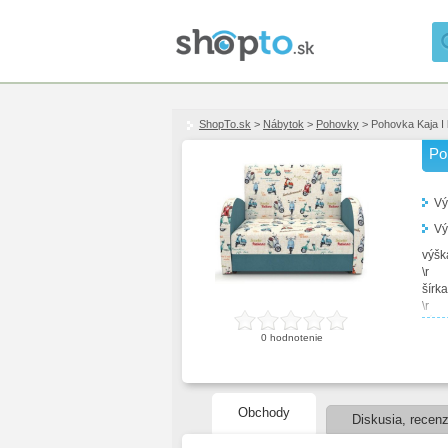
ShopTo.sk
>
Nábytok
>
Pohovky
> Pohovka Kaja I
Po
Vý
Vý
výška
\r
šírka
\r
hĺbka
0
hodnotenie
\r
spac
\r
ploc
\r
Obchody
Diskusia, recenz
pota
\r