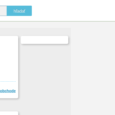
hľadať
obchode