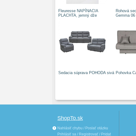
Fleuresse NAPÍNACIA
Rohová sed
PLACHTA, jemný dže
Gemma 06
Sedacia súprava POHODA sivá
Pohovka C
ShopTo.sk
Nahlásiť chybu / Poslať otázku
Prihlásiť sa / Registrovať / Pridat