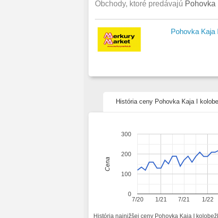
Obchody, ktoré predávajú
Pohovka 
prev
\r
úložn
\r
Pohovka Kaja 
úlož
\r
hmot
História ceny Pohovka Kaja I kolo
300
200
Cena
100
0
7/20
1/21
7/21
1/22
História najnižšej ceny Pohovka Kaja I kolob