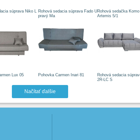
acia súprava Niko L
Rohová sedacia súprava Fado U
Rohová sedačka Komo
pravý Ma
Artemis 5/1
armen Lux 05
Pohovka Carmen Inari 81
Rohová sedacia súprava
2R-LC S
Načítať ďalšie