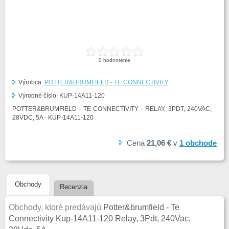
0
hodnotenie
Výrobca:
POTTER&BRUMFIELD - TE CONNECTIVITY
Výrobné číslo:
KUP-14A11-120
POTTER&BRUMFIELD - TE CONNECTIVITY - RELAY, 3PDT, 240VAC,
28VDC, 5A - KUP-14A11-120
Cena
21,06 €
v
1
obchode
Obchody
Recenzia
Obchody, ktoré predávajú
Potter&brumfield - Te
Connectivity Kup-14A11-120 Relay, 3Pdt, 240Vac,