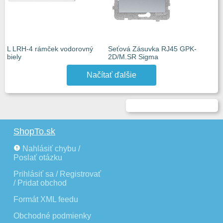
L LRH-4 rámček vodorovný
Seťová Zásuvka RJ45 GPK-
biely
2D/M.SR Sigma
Načítať ďalšie
ShopTo.sk
Nahlásiť chybu /
Poslať otázku
Prihlásiť sa / Registrovať
/ Pridat obchod
Formát XML feedu
Obchodné podmienky