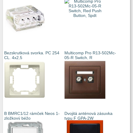
Bezskrutková svorka. PC 254
Multicomp Pro R13-502Mc-
CL. 4x2,5
05-R Switch, R
B BMRC1/12 rámček Neos 1-
Dvojitá anténová zásuvka
zložkový béžo
typu F GPA-2W