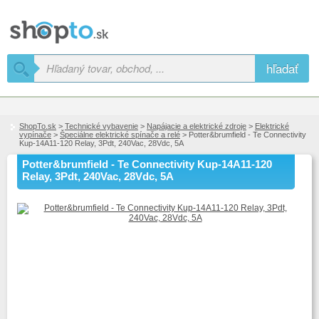
hľadať
ShopTo.sk
>
Technické vybavenie
>
Napájacie a elektrické zdroje
>
Elektrické
vypínače
>
Špeciálne elektrické spínače a relé
> Potter&brumfield - Te Connectivity
Kup-14A11-120 Relay, 3Pdt, 240Vac, 28Vdc, 5A
Potter&brumfield - Te Connectivity Kup-14A11-120
Relay, 3Pdt, 240Vac, 28Vdc, 5A