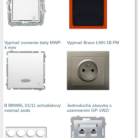
Vypínač zvonenie biely MWP-
Vypínač Bravo ŁNH-1B.PM
4 mini
B BMW6L.01/11 schodiskový
Jednoduchá zásuvka s
vypínač pods
uzemnením GP-1WZ/