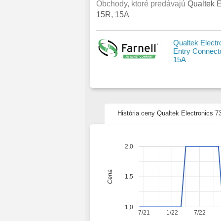
Obchody, ktoré predávajú
Qualtek 
15R, 15A
Qualtek Elect
Entry Connect
15A
História ceny Qualtek Electronics
2,0
Cena
1,5
1,0
7/21
1/22
7/22