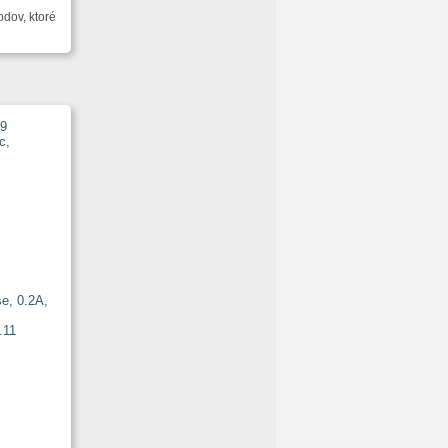
dov, ktoré
e, 0.2A,