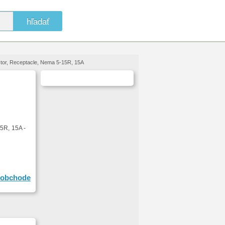
hľadať
tor, Receptacle, Nema 5-15R, 15A
R, 15A -
obchode