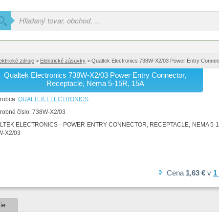
ektrické zdroje
>
Elektrické zásuvky
> Qualtek Electronics 738W-X2/03 Power Entry Connec
Qualtek Electronics 738W-X2/03 Power Entry Connector,
Receptacle, Nema 5-15R, 15A
robca:
QUALTEK ELECTRONICS
robné číslo:
738W-X2/03
LTEK ELECTRONICS - POWER ENTRY CONNECTOR, RECEPTACLE, NEMA 5-15
W-X2/03
Cena
1,63 €
v
1
ie