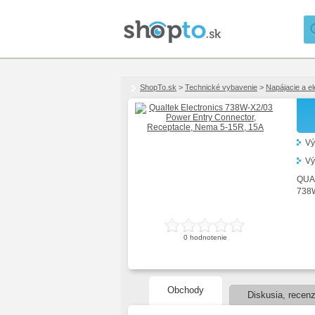
ShopTo.sk
>
Technické vybavenie
>
Napájacie a el
Vý
Vý
QUA
738
0
hodnotenie
Obchody
Diskusia, recenz