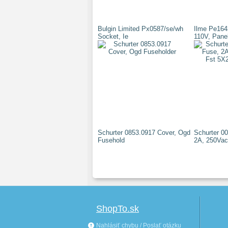
Bulgin Limited Px0587/se/wh
Ilme Pe164
Socket, Ie
110V, Pane
Schurter 0853.0917 Cover, Ogd
Schurter 0
Fusehold
2A, 250Vac
ShopTo.sk
Nahlásiť chybu / Poslať otázku