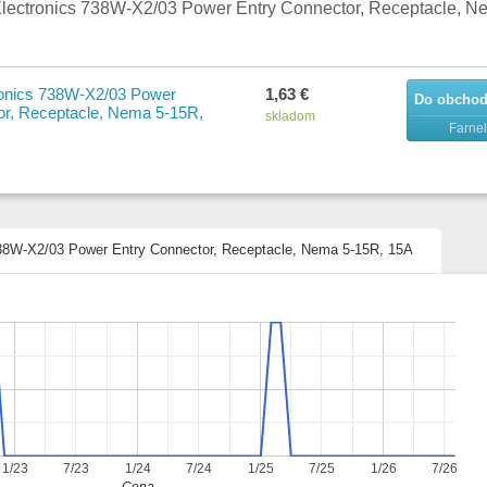
Electronics 738W-X2/03 Power Entry Connector, Receptacle, N
ronics 738W-X2/03 Power
1,63 €
Do obcho
or, Receptacle, Nema 5-15R,
skladom
Farnel
 738W-X2/03 Power Entry Connector, Receptacle, Nema 5-15R, 15A
1/23
7/23
1/24
7/24
1/25
7/25
1/26
7/26
Cena