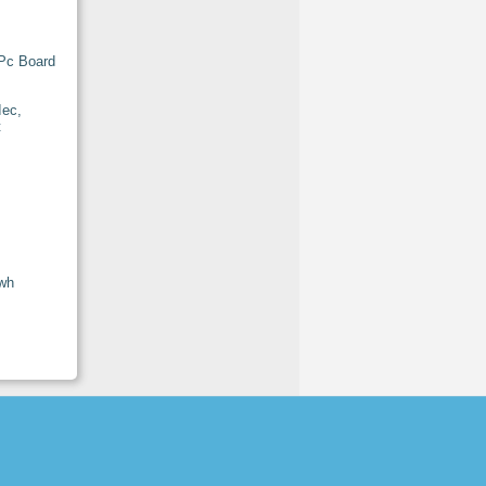
 Pc Board
/wh