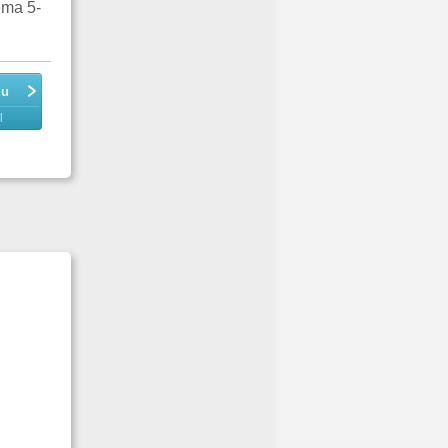
ema 5-
du
l