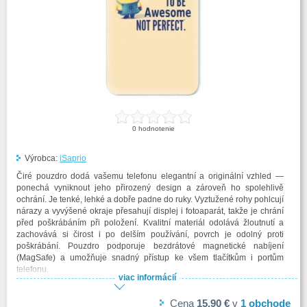
0
hodnotenie
Výrobca:
iSaprio
Čiré pouzdro dodá vašemu telefonu elegantní a originální vzhled —
ponechá vyniknout jeho přirozený design a zároveň ho spolehlivě
ochrání. Je tenké, lehké a dobře padne do ruky. Vyztužené rohy pohlcují
nárazy a vyvýšené okraje přesahují displej i fotoaparát, takže je chrání
před poškrábáním při položení. Kvalitní materiál odolává žloutnutí a
zachovává si čirost i po delším používání, povrch je odolný proti
poškrábání. Pouzdro podporuje bezdrátové magnetické nabíjení
(MagSafe) a umožňuje snadný přístup ke všem tlačítkům i portům
telefonu.
viac informácií
Cena
15,90 €
v
1
obchode