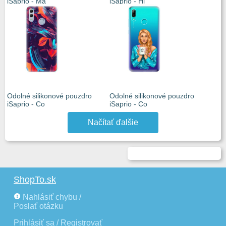
iSaprio - Ma
iSaprio - Hi
Odolné silikonové pouzdro
Odolné silikonové pouzdro
iSaprio - Co
iSaprio - Co
Načítať ďalšie
ShopTo.sk
Nahlásiť chybu /
Poslať otázku
Prihlásiť sa / Registrovať