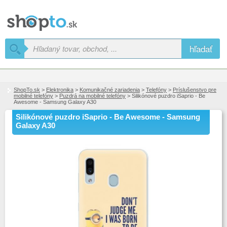
hľadať
ShopTo.sk
>
Elektronika
>
Komunikačné zariadenia
>
Telefóny
>
Príslušenstvo pre
mobilné telefóny
>
Puzdrá na mobilné telefóny
> Silikónové puzdro iSaprio - Be
Awesome - Samsung Galaxy A30
Silikónové puzdro iSaprio - Be Awesome - Samsung
Galaxy A30